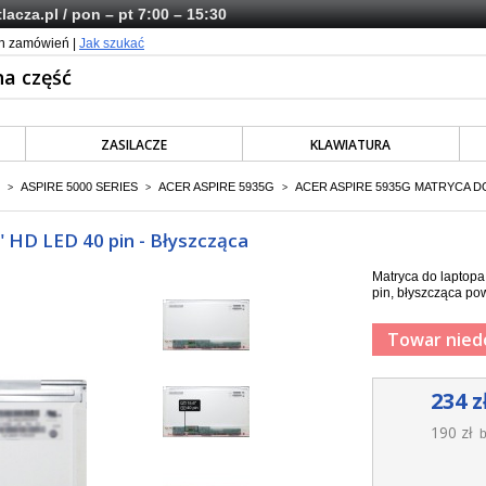
lacza.pl
/ pon – pt 7:00 – 15:30
ch zamówień |
Jak szukać
ZASILACZE
KLAWIATURA
ASPIRE 5000 SERIES
ACER ASPIRE 5935G
ACER ASPIRE 5935G MATRYCA DO
>
>
>
" HD LED 40 pin - Błyszcząca
Matryca do laptop
pin, błyszcząca pow
Towar nied
234 z
190 zł
b