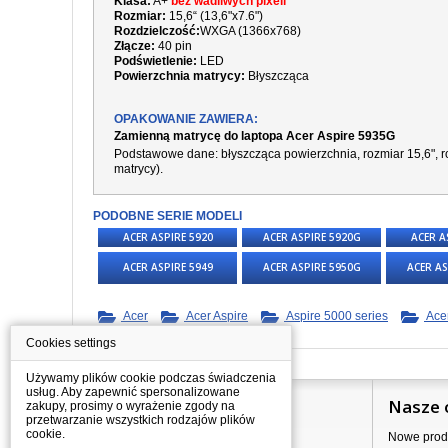
Klasa:
A+
bez wadliwych pixeli
Rozmiar:
15,6“ (13,6"x7.6")
Rozdzielczość:
WXGA (1366x768)
Złącze:
40 pin
Podświetlenie:
LED
Powierzchnia matrycy:
Błyszcząca
OPAKOWANIE ZAWIERA:
Zamienną matrycę do laptopa Acer Aspire 5935G
Podstawowe dane: błyszcząca powierzchnia, rozmiar 15,6", ro
matrycy).
PODOBNE SERIE MODELI
ACER ASPIRE 5920
ACER ASPIRE 5920G
ACER A
ACER ASPIRE 5949
ACER ASPIRE 5950G
ACER AS
Acer
Acer Aspire
Aspire 5000 series
Ace
Cookies settings
Używamy plików cookie podczas świadczenia
usług. Aby zapewnić spersonalizowane
Informacje
Nasze 
zakupy, prosimy o wyrażenie zgody na
przetwarzanie wszystkich rodzajów plików
cookie.
Jak kupować?
Nowe prod