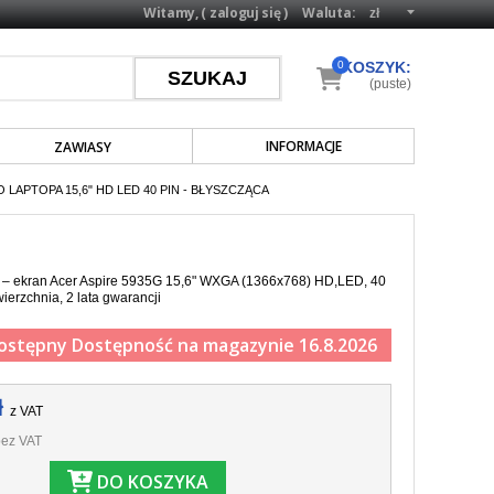
Witamy, (
zaloguj się
)
Waluta:
0
KOSZYK:
(puste)
INFORMACJE
ZAWIASY
 LAPTOPA 15,6" HD LED 40 PIN - BŁYSZCZĄCA
a – ekran Acer Aspire 5935G 15,6" WXGA (1366x768) HD,LED, 40
ierzchnia, 2 lata gwarancji
ostępny
Dostępność na magazynie 16.8.2026
ł
z VAT
ez VAT
DO KOSZYKA