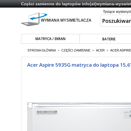
Części zamienne do laptopów
info(at)wymiana-wyswiet
Tysiące wysłany
MATRYCA / EKRAN
BATERIE
STRONA GŁÓWNA
CZĘŚCI ZAMIENNE
ACER
ACER ASPIRE
>
>
>
Acer Aspire 5935G matryca do laptopa 15,6