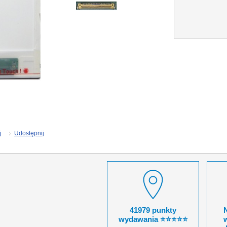
j
Udostępnij
41979 punkty
wydawania ⭐⭐⭐⭐⭐
w