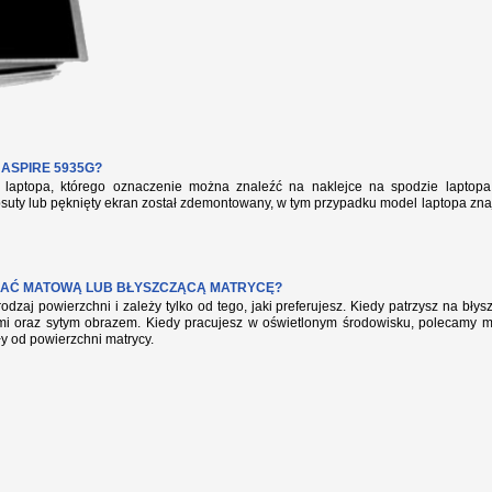
ASPIRE 5935G?
aptopa, którego oznaczenie można znaleźć na naklejce na spodzie laptopa 
suty lub pęknięty ekran został zdemontowany, w tym przypadku model laptopa zna
AĆ MATOWĄ LUB BŁYSZCZĄCĄ MATRYCĘ?
rodzaj powierzchni i zależy tylko od tego, jaki preferujesz. Kiedy patrzysz na bł
mi oraz sytym obrazem. Kiedy pracujesz w oświetlonym środowisku, polecamy mat
ły od powierzchni matrycy.