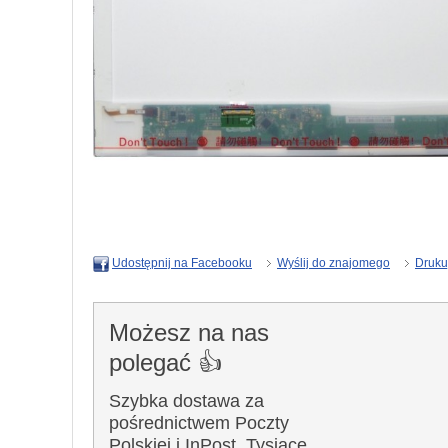
Wyślij do znajomego
Druku
Udostępnij na Facebooku
Możesz na nas
polegać 👍
Szybka dostawa za
pośrednictwem Poczty
Polskiej i InPost. Tysiące