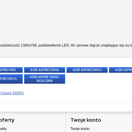
zdzielczość 1366x768, podświetlenie LED, 40- pinowe złącze znajdujące się na ma
SPIRE 5930
ACER ASPIRE 5930G
ACER ASPIRE 5935G
ACER ASPI
ACER ASPIRE 5930G-
PIRE 5951G
862G32MN
r Aspire 5935G
oferty
Twoje konto
ukty
Twoje konto