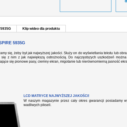
e 5935G
Klip wideo dla produktu
PIRE 5935G
ramy się, żeby był jak najwyższej jakości. Służy on do wyświetlania tekstu lub ob
się z nim z jak największą ostrożnością. Do najczęstszych uszkodzeń można 
iające się pionowe pasy, ciemny ekran, migotanie lub nierównomierną jasność ekr
LCD MATRYCE NAJWYŻSZEJ JAKOŚCI!
W naszym magazynie przez cały okres gwarancji posiadamy wył
wadliwych pikseli.