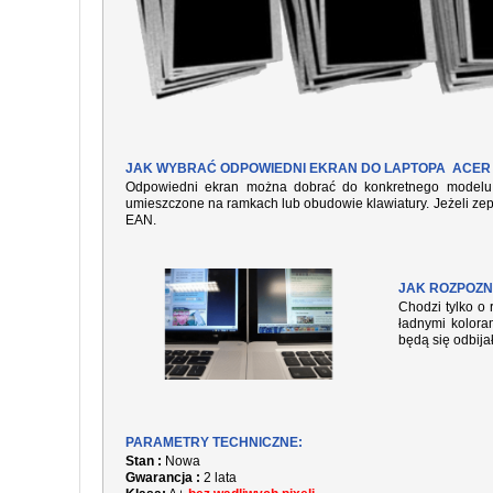
JAK WYBRAĆ ODPOWIEDNI EKRAN DO LAPTOPA ACER 
Odpowiedni ekran można dobrać do konkretnego modelu l
umieszczone na ramkach lub obudowie klawiatury. Jeżeli zep
EAN.
JAK ROZPOZN
Chodzi tylko o 
ładnymi kolora
będą się odbija
PARAMETRY TECHNICZNE:
Stan :
Nowa
Gwarancja :
2 lata