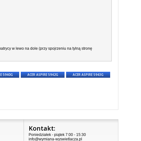
trycy w lewo na dole (przy spojrzeniu na tylną stronę
RE 5940G
ACER ASPIRE 5942G
ACER ASPIRE 5943G
Kontakt:
Poniedziałek - piątek 7:00 - 15:30
info@wymiana-wyswietlacza.pl