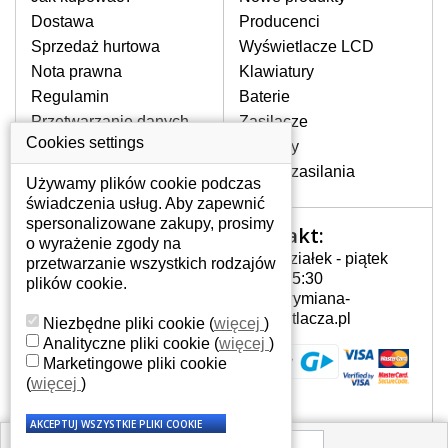
pojawiające się pionowe pasy, ciemny
Dostawa
Producenci
ekran, migotanie lub nierównomierną
Sprzedaż hurtowa
Wyświetlacze LCD
jasność ekranu.
Nota prawna
Klawiatury
Regulamin
Baterie
LCD MATRYCE
Przetwarzanie danych
Zasilacze
NAJWYŻSZEJ JAKOŚCI!
osobowych
Cookies settings
Zawiasy
W naszym magazynie przez
Gdzie nas znajdziesz
Złącza zasilania
cały okres gwarancji posiadamy
Używamy plików cookie podczas
wyłącznie wysokiej jakości
świadczenia usług. Aby zapewnić
oryginalne matryce klasy A+ bez
spersonalizowane zakupy, prosimy
Kontakt:
Twoje konto
wadliwych pikseli.
o wyrażenie zgody na
Poniedziałek - piątek
przetwarzanie wszystkich rodzajów
JAK WYBRAĆ ODPOWIEDNI EKRAN
Twoje konto
7:00 - 15:30
plików cookie.
DO LAPTOPA ACER ASPIRE
Dane osobowe
info@wymiana-
5749.99Z-424G32MN?
Adresy
wyswietlacza.pl
Niezbędne pliki cookie
(
więcej
)
Odpowiedni ekran można dobrać do
Historia zamówień
Analityczne pliki cookie
(
więcej
)
konkretnego modelu laptopa, którego
Marketingowe pliki cookie
oznaczenie można znaleźć na naklejce
(
więcej
)
na spodzie laptopa lub pod baterią, bywa
również umieszczone na ramkach lub
obudowie klawiatury. Jeżeli zepsuty lub