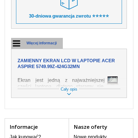
30-dniowa gwarancja zwrotu ⭐⭐⭐⭐⭐
Więcej informacji
ZAMIENNY EKRAN LCD W LAPTOPIE ACER
ASPIRE 5749.99Z-424G32MN
Ekran jest jedną z najważniejszej
części laptopa, dlatego staramy się,
Cały opis
żeby był jak najwyższej jakości. Służy
on do wyświetlania tekstu lub obrazu w
różnych formach. Ponieważ może łatwo
ulec uszkodzeniu, należy obchodzić się
z nim z jak największą ostrożnością. Do
najczęstszych uszkodzeń można
Informacje
Nasze oferty
zaliczyć uszkodzenia mechaniczne np.
rozbity lub pęknięty ekran, następnie
Jak kupować?
Nowe produkty