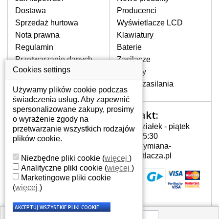
pojawiające się pionowe pasy, ciemny
Dostawa
Producenci
ekran, migotanie lub nierównomierną
Sprzedaż hurtowa
Wyświetlacze LCD
jasność ekranu.
Nota prawna
Klawiatury
Regulamin
Baterie
LCD MATRYCE
Przetwarzanie danych
Zasilacze
NAJWYŻSZEJ JAKOŚCI!
osobowych
Cookies settings
Zawiasy
W naszym magazynie przez
Gdzie nas znajdziesz
Złącza zasilania
cały okres gwarancji posiadamy
Używamy plików cookie podczas
wyłącznie wysokiej jakości
świadczenia usług. Aby zapewnić
oryginalne matryce klasy A+ bez
spersonalizowane zakupy, prosimy
Kontakt:
Twoje konto
wadliwych pikseli.
o wyrażenie zgody na
Poniedziałek - piątek
przetwarzanie wszystkich rodzajów
JAK WYBRAĆ ODPOWIEDNI EKRAN
Twoje konto
7:00 - 15:30
plików cookie.
DO LAPTOPA ACER 5935G-644G?
Dane osobowe
info@wymiana-
Odpowiedni ekran można dobrać do
Adresy
wyswietlacza.pl
Niezbędne pliki cookie
(
więcej
)
konkretnego modelu laptopa, którego
Historia zamówień
Analityczne pliki cookie
(
więcej
)
oznaczenie można znaleźć na naklejce
Marketingowe pliki cookie
na spodzie laptopa lub pod baterią, bywa
(
więcej
)
również umieszczone na ramkach lub
obudowie klawiatury. Jeżeli zepsuty lub
pęknięty ekran został zdemontowany, w