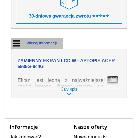
30-dniowa gwarancja zwrotu ⭐⭐⭐⭐⭐
Więcej informacji
ZAMIENNY EKRAN LCD W LAPTOPIE ACER
5935G-644G
Ekran jest jedną z najważniejszej
części laptopa, dlatego staramy się,
Cały opis
żeby był jak najwyższej jakości. Służy
on do wyświetlania tekstu lub obrazu w
różnych formach. Ponieważ może łatwo
ulec uszkodzeniu, należy obchodzić się
z nim z jak największą ostrożnością. Do
najczęstszych uszkodzeń można
Informacje
Nasze oferty
zaliczyć uszkodzenia mechaniczne np.
rozbity lub pęknięty ekran, następnie
Jak kupować?
Nowe produkty