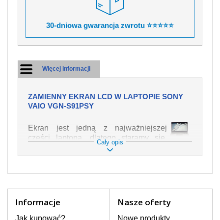
30-dniowa gwarancja zwrotu ⭐⭐⭐⭐⭐
Więcej informacji
ZAMIENNY EKRAN LCD W LAPTOPIE SONY
VAIO VGN-S91PSY
Ekran jest jedną z najważniejszej
części laptopa, dlatego staramy się,
Cały opis
żeby był jak najwyższej jakości. Służy
on do wyświetlania tekstu lub obrazu w
różnych formach. Ponieważ może łatwo
ulec uszkodzeniu, należy obchodzić się
z nim z jak największą ostrożnością. Do
najczęstszych uszkodzeń można
Informacje
Nasze oferty
zaliczyć uszkodzenia mechaniczne np.
rozbity lub pęknięty ekran, następnie
Jak kupować?
Nowe produkty