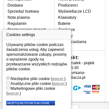
pojawiające się pionowe pasy, ciemny
Dostawa
Producenci
ekran, migotanie lub nierównomierną
Sprzedaż hurtowa
Wyświetlacze LCD
jasność ekranu.
Nota prawna
Klawiatury
Regulamin
Baterie
LCD MATRYCE
Przetwarzanie danych
Zasilacze
NAJWYZSZEJ JAKOŚCI!
osobowych
Cookies settings
Zawiasy
W naszym magazynie przez
Gdzie nas znajdziesz
Złącza zasilania
cały okres gwarancji posiadamy
Używamy plików cookie podczas
wyłącznie wysokiej jakości
świadczenia usług. Aby zapewnić
oryginalne matryce klasy A+ bez
spersonalizowane zakupy, prosimy
Kontakt:
Twoje konto
wadliwych pikseli.
o wyrażenie zgody na
Poniedziałek - piątek
przetwarzanie wszystkich rodzajów
JAK WYBRAĆ ODPOWIEDNI EKRAN
Twoje konto
7:00 - 15:30
plików cookie.
DO LAPTOPA SONY VAIO VGN-
Dane osobowe
info@wymiana-
S91PSY?
Adresy
wyswietlacza.pl
Niezbędne pliki cookie
(
więcej
)
Odpowiedni ekran można dobrać do
Historia zamówień
Analityczne pliki cookie
(
więcej
)
konkretnego modelu laptopa, którego
Marketingowe pliki cookie
oznaczenie można znaleźć na naklejce
(
więcej
)
na spodzie laptopa lub pod baterią, bywa
również umieszczone na ramkach lub
obudowie klawiatury. Jeżeli zepsuty lub