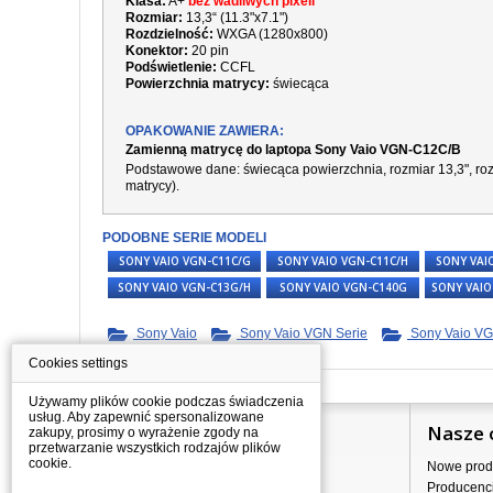
Klasa:
A+
bez wadliwych pixeli
Rozmiar:
13,3“ (11.3"x7.1")
Rozdzielność:
WXGA (
1280x800
)
Konektor:
20 pin
Podświetlenie:
CCFL
Powierzchnia matrycy:
świecąca
OPAKOWANIE ZAWIERA:
Zamienną matrycę do laptopa Sony Vaio VGN-C12C/B
Podstawowe dane:
świecąca
powierzchnia,
rozmiar 13,3", r
matrycy).
PODOBNE SERIE MODELI
SONY VAIO VGN-C11C/G
SONY VAIO VGN-C11C/H
SONY VAI
SONY VAIO VGN-C13G/H
SONY VAIO VGN-C140G
SONY VAIO
Sony Vaio
Sony Vaio VGN Serie
Sony Vaio VG
Cookies settings
Używamy plików cookie podczas świadczenia
usług. Aby zapewnić spersonalizowane
Informacje
Nasze 
zakupy, prosimy o wyrażenie zgody na
przetwarzanie wszystkich rodzajów plików
cookie.
Jak kupować?
Nowe prod
Dostawa
Producenc