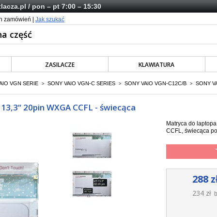
lacza.pl
/ pon – pt 7:00 – 15:30
ch zamówień |
Jak szukać
ZASILACZE
KLAWIATURA
AIO VGN SERIE
SONY VAIO VGN-C SERIES
SONY VAIO VGN-C12C/B
SONY VA
>
>
>
13,3“ 20pin WXGA CCFL - świecąca
Matryca do laptop
CCFL,
świecąca po
288 z
234 zł
b