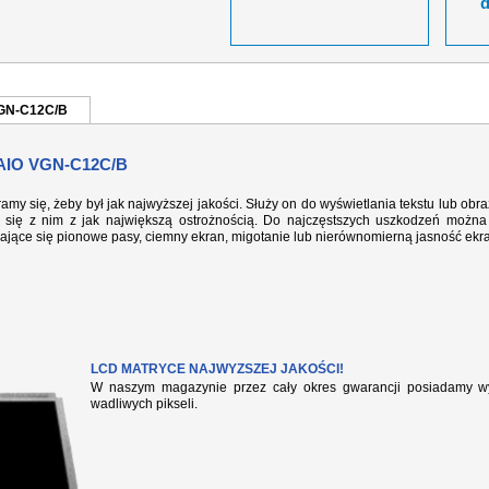
VGN-C12C/B
IO VGN-C12C/B
ramy się, żeby był jak najwyższej jakości. Służy on do wyświetlania tekstu lub ob
się z nim z jak największą ostrożnością. Do najczęstszych uszkodzeń można 
iające się pionowe pasy, ciemny ekran, migotanie lub nierównomierną jasność ekr
LCD MATRYCE NAJWYZSZEJ JAKOŚCI!
W naszym magazynie przez cały okres gwarancji posiadamy wył
wadliwych pikseli.