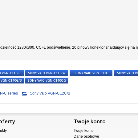
ozdzielność 1280x800, CCFL podświetlenie, 20 pinowy konektor znajdujący się na m
O VGN-C11C/P
SONY VAIO VGN-C11C/W
SONY VAIO VGN-C12C
SONY VAIO V
 VGN-C140G/B
SONY VAIO VGN-C140QG
N-C series
Sony Vaio VGN-C12C/B
oferty
Twoje konto
ukty
Twoje konto
i
Dane osobowe