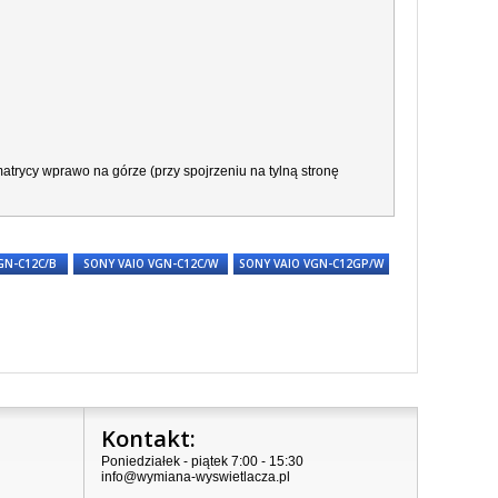
atrycy wprawo na górze (przy spojrzeniu na tylną stronę
GN-C12C/B
SONY VAIO VGN-C12C/W
SONY VAIO VGN-C12GP/W
Kontakt:
Poniedziałek - piątek 7:00 - 15:30
info@wymiana-wyswietlacza.pl