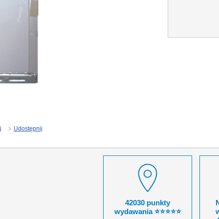
j
Udostępnij
42030 punkty
wydawania ⭐⭐⭐⭐⭐
w