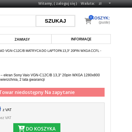
Witamy, (
zaloguj się
)
Waluta:
0
KOSZYK:
(puste)
INFORMACJE
ZAWIASY
IO VGN-C12C/B MATRYCA DO LAPTOPA 13,3“ 20PIN WXGA CCFL -
a – ekran Sony Vaio VGN-C12C/B 13,3“ 20pin WXGA 1280x800
wierzchnia,
2 lata gwarancji
Towar niedostępny
Na zapytanie
ł
z VAT
ez VAT
DO KOSZYKA