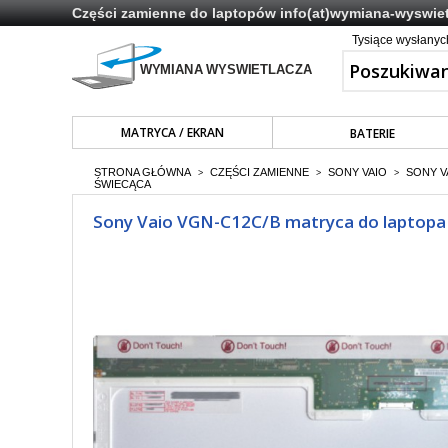
Części zamienne do laptopów
info(at)wymiana-wyswiet
Tysiące wysłany
MATRYCA / EKRAN
BATERIE
STRONA GŁÓWNA
CZĘŚCI ZAMIENNE
SONY VAIO
SONY V
>
>
>
ŚWIECĄCA
Sony Vaio VGN-C12C/B matryca do laptopa 