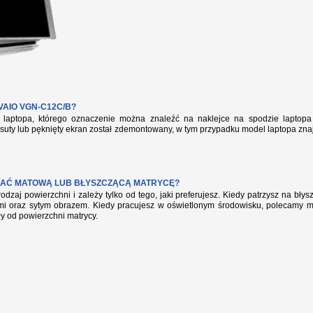
AIO VGN-C12C/B?
aptopa, którego oznaczenie można znaleźć na naklejce na spodzie laptopa 
suty lub pęknięty ekran został zdemontowany, w tym przypadku model laptopa zna
AĆ MATOWĄ LUB BŁYSZCZĄCĄ MATRYCĘ?
rodzaj powierzchni i zależy tylko od tego, jaki preferujesz. Kiedy patrzysz na bł
mi oraz sytym obrazem. Kiedy pracujesz w oświetlonym środowisku, polecamy mat
ły od powierzchni matrycy.