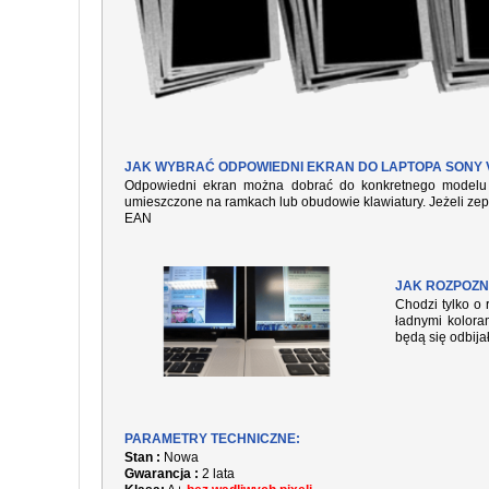
JAK WYBRAĆ ODPOWIEDNI EKRAN DO LAPTOPA SONY V
Odpowiedni ekran można dobrać do konkretnego modelu l
umieszczone na ramkach lub obudowie klawiatury. Jeżeli zep
EAN
JAK ROZPOZN
Chodzi tylko o 
ładnymi kolora
będą się odbija
PARAMETRY TECHNICZNE:
Stan :
Nowa
Gwarancja :
2 lata