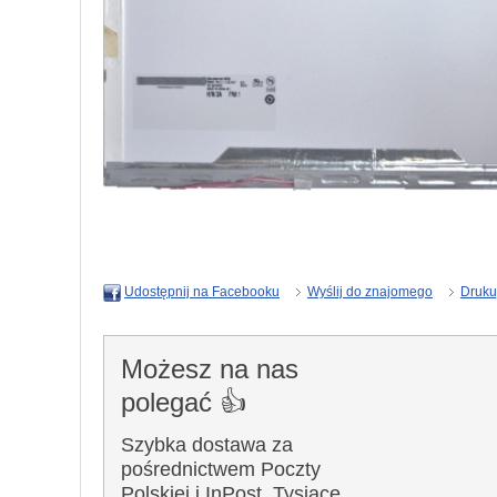
Wyślij do znajomego
Druku
Udostępnij na Facebooku
Możesz na nas
polegać 👍
Szybka dostawa za
pośrednictwem Poczty
Polskiej i InPost. Tysiące