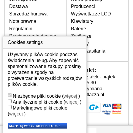
pojawiające się pionowe pasy, ciemny
Dostawa
Producenci
ekran, migotanie lub nierównomierną
Sprzedaż hurtowa
Wyświetlacze LCD
jasność ekranu.
Nota prawna
Klawiatury
Regulamin
Baterie
LCD MATRYCE
Przetwarzanie danych
Zasilacze
NAJWYZSZEJ JAKOŚCI!
osobowych
Cookies settings
Zawiasy
W naszym magazynie przez
Gdzie nas znajdziesz
Złącza zasilania
cały okres gwarancji posiadamy
Używamy plików cookie podczas
wyłącznie wysokiej jakości
świadczenia usług. Aby zapewnić
oryginalne matryce klasy A+ bez
spersonalizowane zakupy, prosimy
Kontakt:
Twoje konto
wadliwych pikseli.
o wyrażenie zgody na
Poniedziałek - piątek
przetwarzanie wszystkich rodzajów
JAK WYBRAĆ ODPOWIEDNI EKRAN
Twoje konto
7:00 - 15:30
plików cookie.
DO LAPTOPA BENQ JOYBOOK
Dane osobowe
info@wymiana-
S32EW-LC07?
Adresy
wyswietlacza.pl
Niezbędne pliki cookie
(
więcej
)
Odpowiedni ekran można dobrać do
Historia zamówień
Analityczne pliki cookie
(
więcej
)
konkretnego modelu laptopa, którego
Marketingowe pliki cookie
oznaczenie można znaleźć na naklejce
(
więcej
)
na spodzie laptopa lub pod baterią, bywa
również umieszczone na ramkach lub
obudowie klawiatury. Jeżeli zepsuty lub