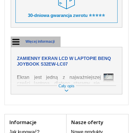
30-dniowa gwarancja zwrotu ⭐⭐⭐⭐⭐
Więcej informacji
ZAMIENNY EKRAN LCD W LAPTOPIE BENQ
JOYBOOK S32EW-LC07
Ekran jest jedną z najważniejszej
części laptopa, dlatego staramy się,
Cały opis
żeby był jak najwyższej jakości. Służy
on do wyświetlania tekstu lub obrazu w
różnych formach. Ponieważ może łatwo
ulec uszkodzeniu, należy obchodzić się
z nim z jak największą ostrożnością. Do
najczęstszych uszkodzeń można
Informacje
Nasze oferty
zaliczyć uszkodzenia mechaniczne np.
rozbity lub pęknięty ekran, następnie
Jak kupować?
Nowe produkty