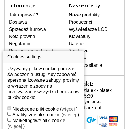
Informacje
Nasze oferty
Jak kupować?
Nowe produkty
Dostawa
Producenci
Sprzedaż hurtowa
Wyświetlacze LCD
Nota prawna
Klawiatury
Regulamin
Baterie
Przetwarzanie danych
Zasilacze
W magazynie, natychmiast do wysyłki
osobowych
Cookies settings
Zawiasy
Gdzie nas znajdziesz
Złącza zasilania
197 zł
z VAT
Używamy plików cookie podczas
świadczenia usług. Aby zapewnić
DO KOSZYKA
Dowiedz się więcej
spersonalizowane zakupy, prosimy
Kontakt:
Twoje konto
o wyrażenie zgody na
BATERIA DO LAPTOPA DELL INSPIRON 1564 5200MAH LI-I...
Poniedziałek - piątek
przetwarzanie wszystkich rodzajów
Twoje konto
7:00 - 15:30
plików cookie.
Dane osobowe
info@wymiana-
Adresy
wyswietlacza.pl
Niezbędne pliki cookie
(
więcej
)
Historia zamówień
Analityczne pliki cookie
(
więcej
)
Marketingowe pliki cookie
(
więcej
)