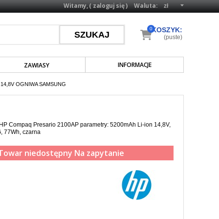
Witamy, (
zaloguj się
)
Waluta:
0
KOSZYK:
(puste)
INFORMACJE
ZAWIASY
N 14,8V OGNIWA SAMSUNG
a HP Compaq Presario 2100AP parametry: 5200mAh Li-ion 14,8V,
 77Wh, czarna
Towar niedostępny
Na zapytanie