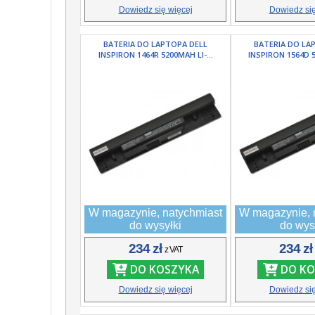
Dowiedz się więcej
Dowiedz się
BATERIA DO LAPTOPA DELL
BATERIA DO LA
INSPIRON 1464R 5200MAH LI-...
INSPIRON 1564D 5
W magazynie, natychmiast
W magazynie, 
do wysyłki
do wys
234 zł
234 z
z VAT
DO KOSZYKA
DO KO
Dowiedz się więcej
Dowiedz się