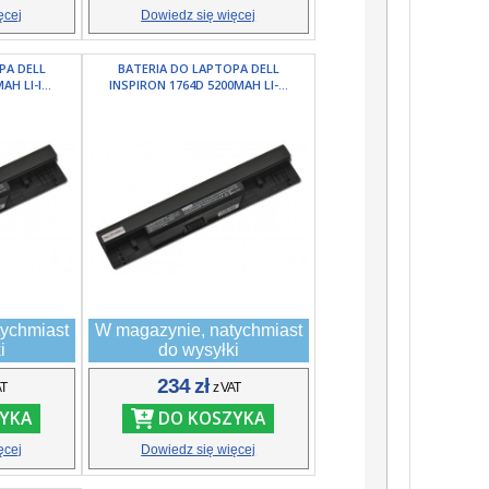
ęcej
Dowiedz się więcej
PA DELL
BATERIA DO LAPTOPA DELL
H LI-I...
INSPIRON 1764D 5200MAH LI-...
ychmiast
W magazynie, natychmiast
i
do wysyłki
234 zł
AT
z VAT
YKA
DO KOSZYKA
ęcej
Dowiedz się więcej