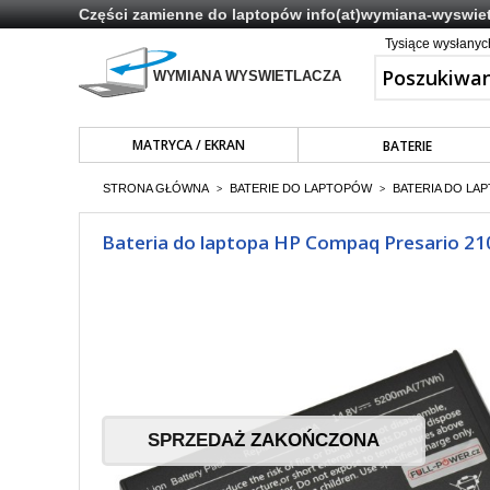
Części zamienne do laptopów
info(at)wymiana-wyswiet
Tysiące wysłany
MATRYCA / EKRAN
BATERIE
STRONA GŁÓWNA
BATERIE DO LAPTOPÓW
BATERIA DO LAP
>
>
Bateria do laptopa HP Compaq Presario 2
SPRZEDAŻ ZAKOŃCZONA