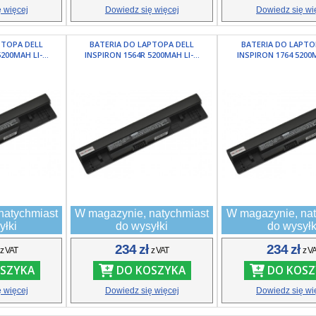
 więcej
Dowiedz się więcej
Dowiedz się wi
PTOPA DELL
BATERIA DO LAPTOPA DELL
BATERIA DO LAPTO
200MAH LI-...
INSPIRON 1564R 5200MAH LI-...
INSPIRON 1764 5200MA
natychmiast
W magazynie, natychmiast
W magazynie, nat
yłki
do wysyłki
do wysyłk
ł
234 zł
234 zł
z VAT
z VAT
z V
SZYKA
DO KOSZYKA
DO KOSZ
 więcej
Dowiedz się więcej
Dowiedz się wi