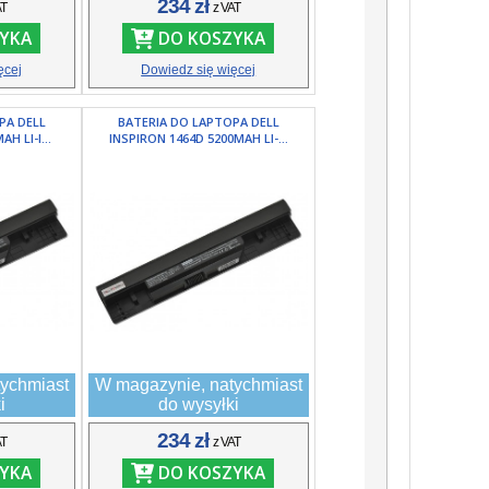
234 zł
AT
z VAT
YKA
DO KOSZYKA
ęcej
Dowiedz się więcej
PA DELL
BATERIA DO LAPTOPA DELL
H LI-I...
INSPIRON 1464D 5200MAH LI-...
ychmiast
W magazynie, natychmiast
i
do wysyłki
234 zł
AT
z VAT
YKA
DO KOSZYKA