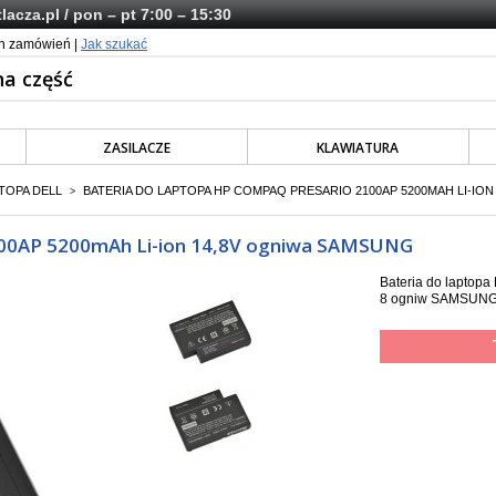
lacza.pl
/ pon – pt 7:00 – 15:30
ch zamówień |
Jak szukać
ZASILACZE
KLAWIATURA
TOPA DELL
BATERIA DO LAPTOPA HP COMPAQ PRESARIO 2100AP 5200MAH LI-IO
>
100AP 5200mAh Li-ion 14,8V ogniwa SAMSUNG
Bateria do laptop
8 ogniw SAMSUNG,