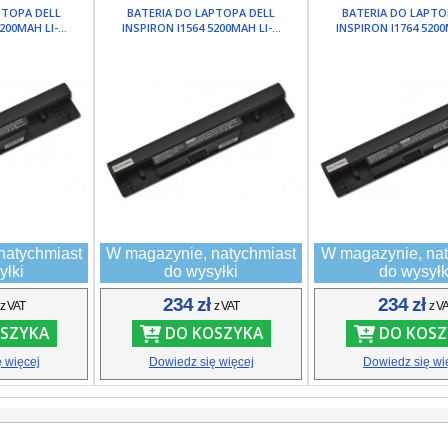
PTOPA DELL
BATERIA DO LAPTOPA DELL
BATERIA DO LAPTO
200MAH LI-...
INSPIRON I1564 5200MAH LI-...
INSPIRON I1764 5200M
natychmiast
W magazynie, natychmiast
W magazynie, nat
yłki
do wysyłki
do wysyłk
ł
234 zł
234 zł
z VAT
z VAT
z V
SZYKA
DO KOSZYKA
DO KOSZ
 więcej
Dowiedz się więcej
Dowiedz się wi