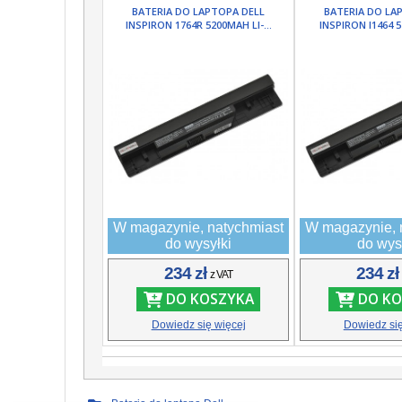
BATERIA DO LAPTOPA DELL
BATERIA DO LA
INSPIRON 1764R 5200MAH LI-...
INSPIRON I1464 5
W magazynie, natychmiast
W magazynie, 
do wysyłki
do wys
234 zł
234 z
z VAT
DO KOSZYKA
DO KO
Dowiedz się więcej
Dowiedz się