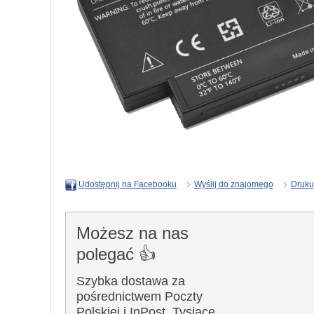
Wyślij do znajomego
Druku
Udostępnij na Facebooku
Możesz na nas
polegać 👍
Szybka dostawa za
pośrednictwem Poczty
Polskiej i InPost. Tysiące