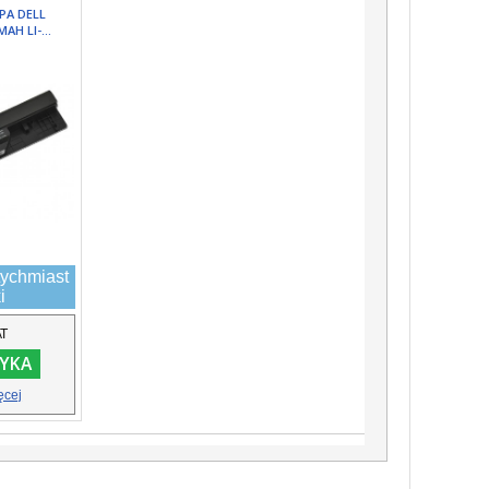
PA DELL
AH LI-...
ychmiast
i
AT
YKA
ęcej