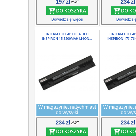
197 zł
234 z
z VAT
DO KOSZYKA
DO KO
Dowiedz się więcej
Dowiedz się
BATERIA DO LAPTOPA DELL
BATERIA DO LA
INSPIRON 15 5200MAH LI-ION...
INSPIRON 17(1764
W magazynie, natychmiast
W magazynie, 
do wysyłki
do wys
234 zł
234 z
z VAT
DO KOSZYKA
DO KO