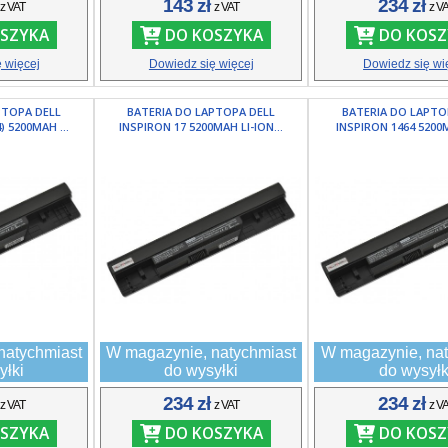
ł
143 zł
234 zł
z VAT
z VAT
z V
SZYKA
DO KOSZYKA
DO KOSZ
 więcej
Dowiedz się więcej
Dowiedz się wi
PTOPA DELL
BATERIA DO LAPTOPA DELL
BATERIA DO LAPTO
) 5200MAH ...
INSPIRON 17 5200MAH LI-ION...
INSPIRON 1464 5200MA
natychmiast
W magazynie, natychmiast
W magazynie, nat
yłki
do wysyłki
do wysyłk
ł
234 zł
234 zł
z VAT
z VAT
z V
SZYKA
DO KOSZYKA
DO KOSZ