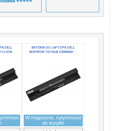
dostawa ⭐⭐⭐⭐⭐
PA DELL
BATERIA DO LAPTOPA DELL
LI-ION...
INSPIRON 15(1564) 5200MAH ...
ychmiast
W magazynie, natychmiast
i
do wysyłki