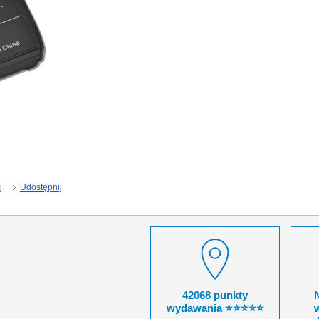
j
Udostępnij
42068 punkty
wydawania ⭐⭐⭐⭐⭐
w