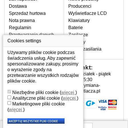
pojawiające się pionowe pasy, ciemny
Dostawa
Producenci
ekran, migotanie lub nierównomierną
Sprzedaż hurtowa
Wyświetlacze LCD
jasność ekranu.
Nota prawna
Klawiatury
Regulamin
Baterie
LCD MATRYCE
Przetwarzanie danych
Zasilacze
NAJWYZSZEJ JAKOŚCI!
osobowych
Cookies settings
Zawiasy
W naszym magazynie przez
Gdzie nas znajdziesz
Złącza zasilania
cały okres gwarancji posiadamy
Używamy plików cookie podczas
wyłącznie wysokiej jakości
świadczenia usług. Aby zapewnić
oryginalne matryce klasy A+ bez
spersonalizowane zakupy, prosimy
Kontakt:
Twoje konto
wadliwych pikseli.
o wyrażenie zgody na
Poniedziałek - piątek
przetwarzanie wszystkich rodzajów
JAK WYBRAĆ ODPOWIEDNI EKRAN
Twoje konto
7:00 - 15:30
plików cookie.
DO LAPTOPA B133EW01 V.2?
Dane osobowe
info@wymiana-
Odpowiedni ekran można dobrać do
Adresy
wyswietlacza.pl
Niezbędne pliki cookie
(
więcej
)
konkretnego modelu laptopa, którego
Historia zamówień
Analityczne pliki cookie
(
więcej
)
oznaczenie można znaleźć na naklejce
Marketingowe pliki cookie
na spodzie laptopa lub pod baterią, bywa
(
więcej
)
również umieszczone na ramkach lub
obudowie klawiatury. Jeżeli zepsuty lub
pęknięty ekran został zdemontowany, w