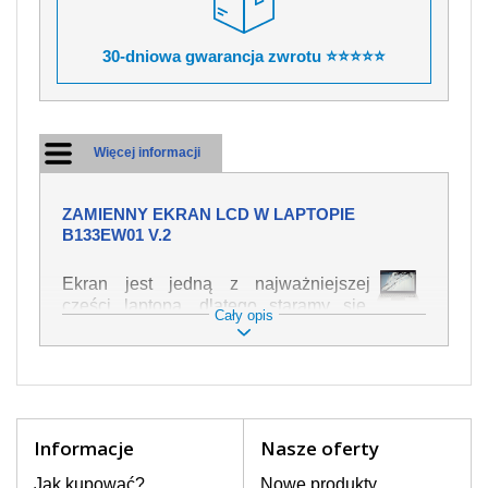
30-dniowa gwarancja zwrotu ⭐⭐⭐⭐⭐
Więcej informacji
ZAMIENNY EKRAN LCD W LAPTOPIE
B133EW01 V.2
Ekran jest jedną z najważniejszej
części laptopa, dlatego staramy się,
Cały opis
żeby był jak najwyższej jakości. Służy
on do wyświetlania tekstu lub obrazu w
różnych formach. Ponieważ może łatwo
ulec uszkodzeniu, należy obchodzić się
z nim z jak największą ostrożnością. Do
najczęstszych uszkodzeń można
Informacje
Nasze oferty
zaliczyć uszkodzenia mechaniczne np.
rozbity lub pęknięty ekran, następnie
Jak kupować?
Nowe produkty