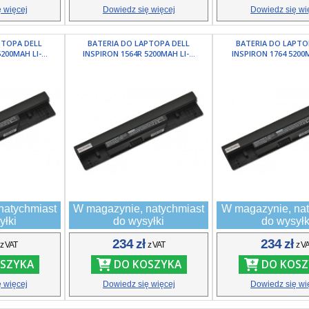
 więcej
Dowiedz się więcej
Dowiedz się wi
PTOPA DELL
BATERIA DO LAPTOPA DELL
BATERIA DO LAPTO
200MAH LI-...
INSPIRON 1564R 5200MAH LI-...
INSPIRON 1764 5200MA
natychmiast
W magazynie, natychmiast
W magazynie, nat
yłki
do wysyłki
do wysyłk
ł
234 zł
234 zł
z VAT
z VAT
z V
SZYKA
DO KOSZYKA
DO KOSZ
 więcej
Dowiedz się więcej
Dowiedz się wi