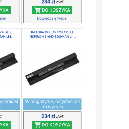
234 zł
AT
z VAT
YKA
DO KOSZYKA
ęcej
Dowiedz się więcej
PA DELL
BATERIA DO LAPTOPA DELL
H LI-I...
INSPIRON 1464D 5200MAH LI-...
ychmiast
W magazynie, natychmiast
i
do wysyłki
234 zł
AT
z VAT
YKA
DO KOSZYKA