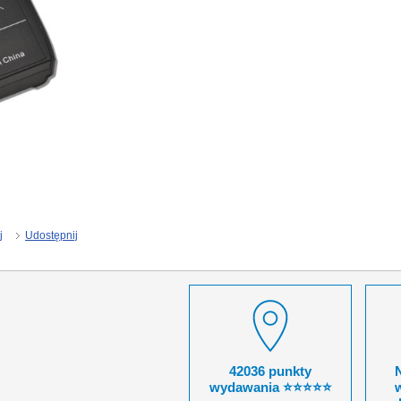
j
Udostępnij
42036 punkty
wydawania ⭐⭐⭐⭐⭐
w