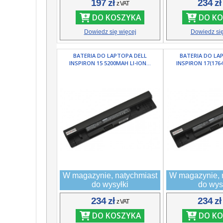
197 zł
234 z
z VAT
DO KOSZYKA
DO KO
Dowiedz się więcej
Dowiedz się
BATERIA DO LAPTOPA DELL
BATERIA DO LA
INSPIRON 15 5200MAH LI-ION...
INSPIRON 17(1764
W magazynie, natychmiast
W magazynie, 
do wysyłki
do wys
234 zł
234 z
z VAT
DO KOSZYKA
DO KO