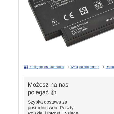
Wyślij do znajomego
Druku
Udostępnij na Facebooku
Możesz na nas
polegać 👍
Szybka dostawa za
pośrednictwem Poczty
Polskiej i InPost. Tysiące