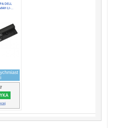
PA DELL
AH LI-...
ychmiast
i
AT
YKA
ęcej