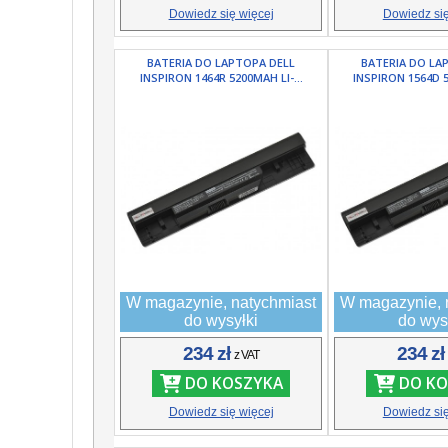
Dowiedz się więcej
Dowiedz się
BATERIA DO LAPTOPA DELL
BATERIA DO LA
INSPIRON 1464R 5200MAH LI-...
INSPIRON 1564D 5
W magazynie, natychmiast
W magazynie, 
do wysyłki
do wys
234 zł
234 z
z VAT
DO KOSZYKA
DO KO
Dowiedz się więcej
Dowiedz się