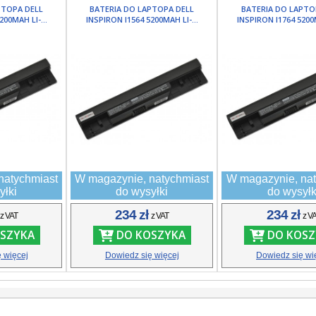
PTOPA DELL
BATERIA DO LAPTOPA DELL
BATERIA DO LAPTO
200MAH LI-...
INSPIRON I1564 5200MAH LI-...
INSPIRON I1764 5200M
natychmiast
W magazynie, natychmiast
W magazynie, nat
yłki
do wysyłki
do wysyłk
ł
234 zł
234 zł
z VAT
z VAT
z V
SZYKA
DO KOSZYKA
DO KOSZ
 więcej
Dowiedz się więcej
Dowiedz się wi