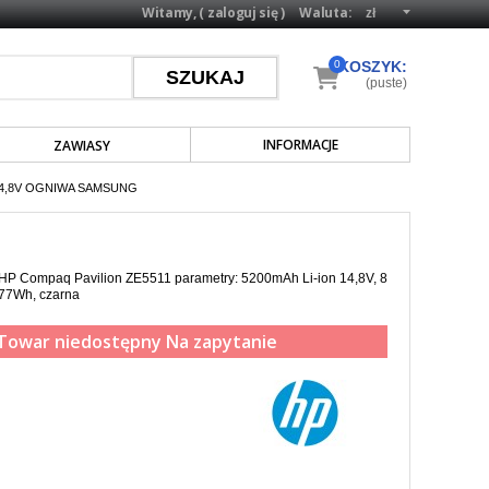
Witamy, (
zaloguj się
)
Waluta:
0
KOSZYK:
(puste)
INFORMACJE
ZAWIASY
 14,8V OGNIWA SAMSUNG
 HP Compaq Pavilion ZE5511 parametry: 5200mAh Li-ion 14,8V, 8
77Wh, czarna
Towar niedostępny
Na zapytanie