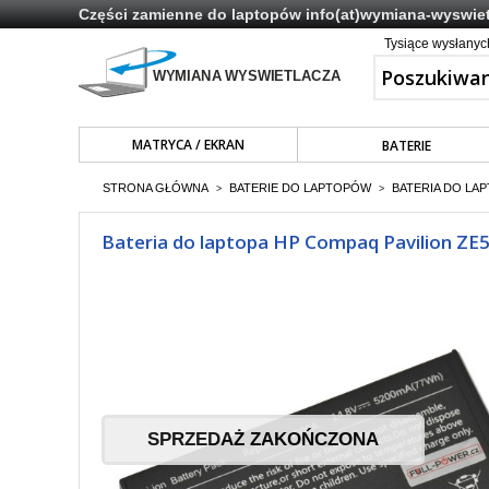
Części zamienne do laptopów
info(at)wymiana-wyswiet
Tysiące wysłany
MATRYCA / EKRAN
BATERIE
STRONA GŁÓWNA
BATERIE DO LAPTOPÓW
BATERIA DO LAP
>
>
Bateria do laptopa HP Compaq Pavilion Z
SPRZEDAŻ ZAKOŃCZONA