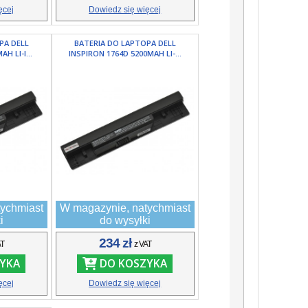
ęcej
Dowiedz się więcej
PA DELL
BATERIA DO LAPTOPA DELL
H LI-I...
INSPIRON 1764D 5200MAH LI-...
ychmiast
W magazynie, natychmiast
i
do wysyłki
234 zł
AT
z VAT
YKA
DO KOSZYKA
ęcej
Dowiedz się więcej