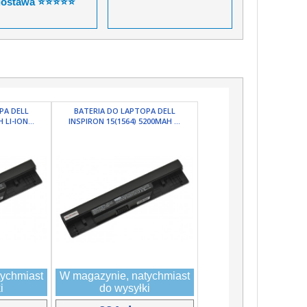
dostawa ⭐⭐⭐⭐⭐
PA DELL
BATERIA DO LAPTOPA DELL
LI-ION...
INSPIRON 15(1564) 5200MAH ...
ychmiast
W magazynie, natychmiast
i
do wysyłki