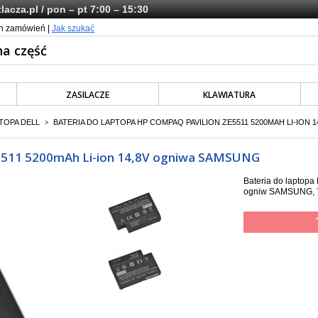
lacza.pl
/ pon – pt 7:00 – 15:30
ch zamówień |
Jak szukać
ZASILACZE
KLAWIATURA
TOPA DELL
BATERIA DO LAPTOPA HP COMPAQ PAVILION ZE5511 5200MAH LI-ION
>
E5511 5200mAh Li-ion 14,8V ogniwa SAMSUNG
Bateria do laptopa
ogniw SAMSUNG, 