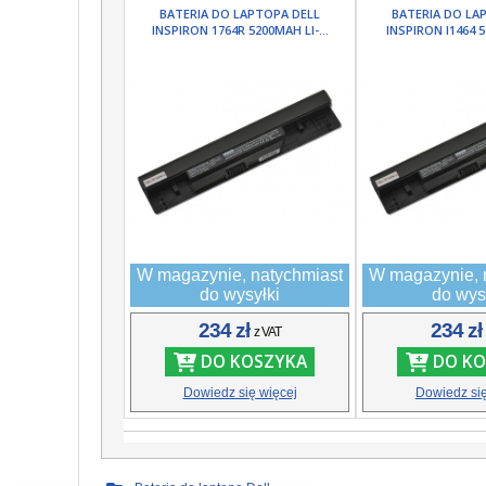
BATERIA DO LAPTOPA DELL
BATERIA DO LA
INSPIRON 1764R 5200MAH LI-...
INSPIRON I1464 5
W magazynie, natychmiast
W magazynie, 
do wysyłki
do wys
234 zł
234 z
z VAT
DO KOSZYKA
DO KO
Dowiedz się więcej
Dowiedz się