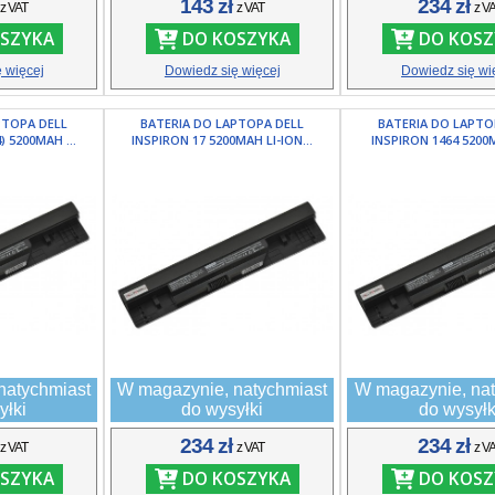
ł
143 zł
234 zł
z VAT
z VAT
z V
SZYKA
DO KOSZYKA
DO KOSZ
 więcej
Dowiedz się więcej
Dowiedz się wi
PTOPA DELL
BATERIA DO LAPTOPA DELL
BATERIA DO LAPTO
) 5200MAH ...
INSPIRON 17 5200MAH LI-ION...
INSPIRON 1464 5200MA
natychmiast
W magazynie, natychmiast
W magazynie, nat
yłki
do wysyłki
do wysyłk
ł
234 zł
234 zł
z VAT
z VAT
z V
SZYKA
DO KOSZYKA
DO KOSZ