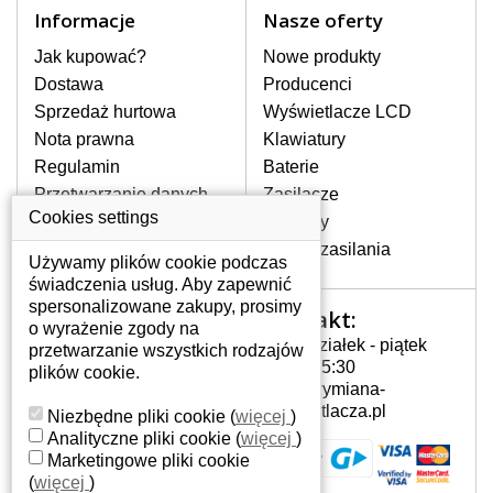
Informacje
Nasze oferty
Jak kupować?
Nowe produkty
Dostawa
Producenci
Sprzedaż hurtowa
Wyświetlacze LCD
Nota prawna
Klawiatury
Regulamin
Baterie
Przetwarzanie danych
Zasilacze
W magazynie, natychmiast do wysyłki
osobowych
Cookies settings
Zawiasy
Gdzie nas znajdziesz
Złącza zasilania
197 zł
z VAT
Używamy plików cookie podczas
świadczenia usług. Aby zapewnić
DO KOSZYKA
Dowiedz się więcej
spersonalizowane zakupy, prosimy
Kontakt:
Twoje konto
o wyrażenie zgody na
BATERIA DO LAPTOPA DELL INSPIRON 1564 5200MAH LI-I...
Poniedziałek - piątek
przetwarzanie wszystkich rodzajów
Twoje konto
7:00 - 15:30
plików cookie.
Dane osobowe
info@wymiana-
Adresy
wyswietlacza.pl
Niezbędne pliki cookie
(
więcej
)
Historia zamówień
Analityczne pliki cookie
(
więcej
)
Marketingowe pliki cookie
(
więcej
)