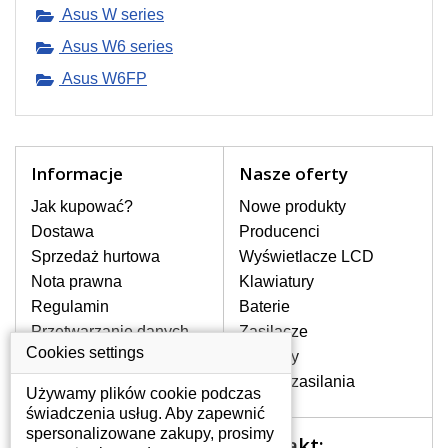
pojawiające się pionowe pasy, ciemny
Asus W series
ekran, migotanie lub nierównomierną
Asus W6 series
jasność ekranu.
Asus W6FP
LCD MATRYCE
NAJWYZSZEJ JAKOŚCI!
W naszym magazynie przez
Informacje
Nasze oferty
cały okres gwarancji posiadamy
wyłącznie wysokiej jakości
Jak kupować?
Nowe produkty
oryginalne matryce klasy A+ bez
Dostawa
Producenci
wadliwych pikseli.
Sprzedaż hurtowa
Wyświetlacze LCD
JAK WYBRAĆ ODPOWIEDNI EKRAN
Nota prawna
Klawiatury
DO LAPTOPA ASUS W6FP?
Regulamin
Baterie
Odpowiedni ekran można dobrać do
konkretnego modelu laptopa, którego
Przetwarzanie danych
Zasilacze
oznaczenie można znaleźć na naklejce
osobowych
Cookies settings
Zawiasy
na spodzie laptopa lub pod baterią, bywa
Gdzie nas znajdziesz
Złącza zasilania
również umieszczone na ramkach lub
Używamy plików cookie podczas
obudowie klawiatury. Jeżeli zepsuty lub
świadczenia usług. Aby zapewnić
pęknięty ekran został zdemontowany, w
spersonalizowane zakupy, prosimy
Kontakt:
Twoje konto