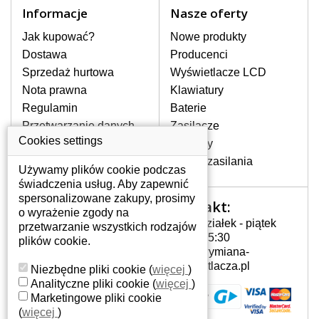
Informacje
Nasze oferty
Jak kupować?
Nowe produkty
Dostawa
Producenci
Sprzedaż hurtowa
Wyświetlacze LCD
Nota prawna
Klawiatury
Regulamin
Baterie
Przetwarzanie danych
Zasilacze
W magazynie, natychmiast do wysyłki
osobowych
Cookies settings
Zawiasy
Gdzie nas znajdziesz
Złącza zasilania
197 zł
z VAT
Używamy plików cookie podczas
świadczenia usług. Aby zapewnić
DO KOSZYKA
Dowiedz się więcej
spersonalizowane zakupy, prosimy
Kontakt:
Twoje konto
o wyrażenie zgody na
BATERIA DO LAPTOPA DELL INSPIRON 1564 5200MAH LI-I...
Poniedziałek - piątek
przetwarzanie wszystkich rodzajów
Twoje konto
7:00 - 15:30
plików cookie.
Dane osobowe
info@wymiana-
Adresy
wyswietlacza.pl
Niezbędne pliki cookie
(
więcej
)
Historia zamówień
Analityczne pliki cookie
(
więcej
)
Marketingowe pliki cookie
(
więcej
)