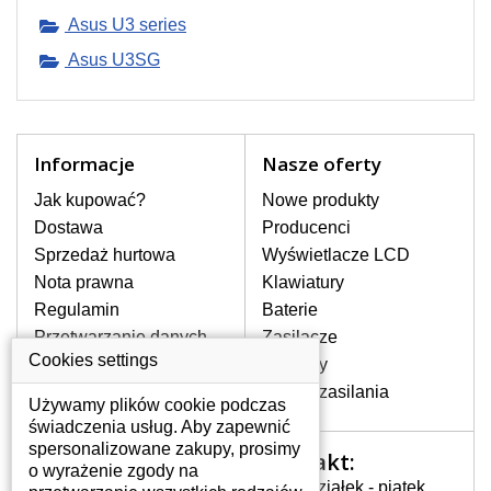
pojawiające się pionowe pasy, ciemny
Asus U3 series
ekran, migotanie lub nierównomierną
jasność ekranu.
Asus U3SG
LCD MATRYCE
NAJWYZSZEJ JAKOŚCI!
Informacje
Nasze oferty
W naszym magazynie przez
cały okres gwarancji posiadamy
Jak kupować?
Nowe produkty
wyłącznie wysokiej jakości
Dostawa
Producenci
oryginalne matryce klasy A+ bez
Sprzedaż hurtowa
wadliwych pikseli.
Wyświetlacze LCD
Nota prawna
Klawiatury
JAK WYBRAĆ ODPOWIEDNI EKRAN
Regulamin
Baterie
DO LAPTOPA ASUS U3SG?
Przetwarzanie danych
Zasilacze
Odpowiedni ekran można dobrać do
osobowych
Cookies settings
konkretnego modelu laptopa, którego
Zawiasy
oznaczenie można znaleźć na naklejce
Gdzie nas znajdziesz
Złącza zasilania
Używamy plików cookie podczas
na spodzie laptopa lub pod baterią, bywa
świadczenia usług. Aby zapewnić
również umieszczone na ramkach lub
spersonalizowane zakupy, prosimy
obudowie klawiatury. Jeżeli zepsuty lub
Kontakt:
Twoje konto
o wyrażenie zgody na
pęknięty ekran został zdemontowany, w
Poniedziałek - piątek