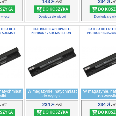
ł
143 zł
234 zł
z VAT
z VAT
z V
SZYKA
DO KOSZYKA
DO KOSZ
 więcej
Dowiedz się więcej
Dowiedz się wi
PTOPA DELL
BATERIA DO LAPTOPA DELL
BATERIA DO LAPTO
) 5200MAH ...
INSPIRON 17 5200MAH LI-ION...
INSPIRON 1464 5200MA
natychmiast
W magazynie, natychmiast
W magazynie, nat
yłki
do wysyłki
do wysyłk
ł
234 zł
234 zł
z VAT
z VAT
z V
SZYKA
DO KOSZYKA
DO KOSZ