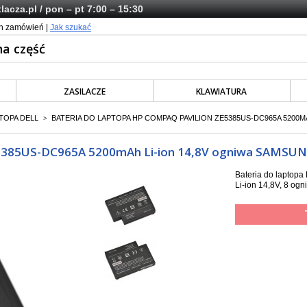
lacza.pl
/ pon – pt 7:00 – 15:30
ch zamówień |
Jak szukać
ZASILACZE
KLAWIATURA
TOPA DELL
BATERIA DO LAPTOPA HP COMPAQ PAVILION ZE5385US-DC965A 5200M
>
ZE5385US-DC965A 5200mAh Li-ion 14,8V ogniwa SAMSU
Bateria do lapto
Li-ion 14,8V, 8 o