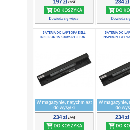
197 zł
234 z
z VAT
DO KOSZYKA
DO KO
Dowiedz się więcej
Dowiedz się
BATERIA DO LAPTOPA DELL
BATERIA DO LA
INSPIRON 15 5200MAH LI-ION...
INSPIRON 17(1764
W magazynie, natychmiast
W magazynie, 
do wysyłki
do wys
234 zł
234 z
z VAT
DO KOSZYKA
DO KO