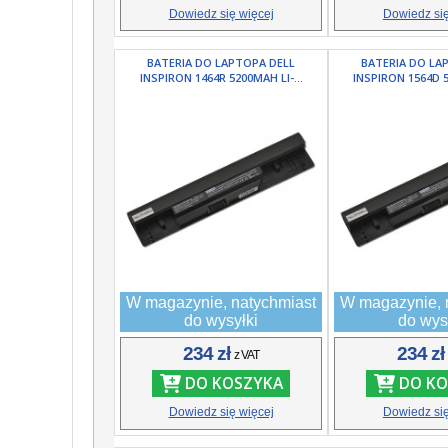
Dowiedz się więcej
Dowiedz się
BATERIA DO LAPTOPA DELL
BATERIA DO LA
INSPIRON 1464R 5200MAH LI-...
INSPIRON 1564D 5
W magazynie, natychmiast
W magazynie, 
do wysyłki
do wys
234 zł
234 z
z VAT
DO KOSZYKA
DO KO
Dowiedz się więcej
Dowiedz się