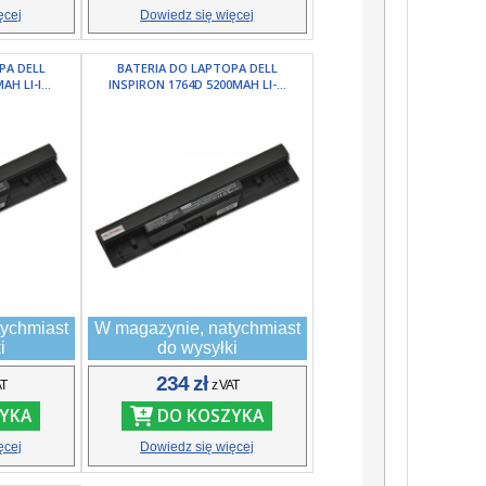
ęcej
Dowiedz się więcej
PA DELL
BATERIA DO LAPTOPA DELL
H LI-I...
INSPIRON 1764D 5200MAH LI-...
ychmiast
W magazynie, natychmiast
i
do wysyłki
234 zł
AT
z VAT
YKA
DO KOSZYKA
ęcej
Dowiedz się więcej