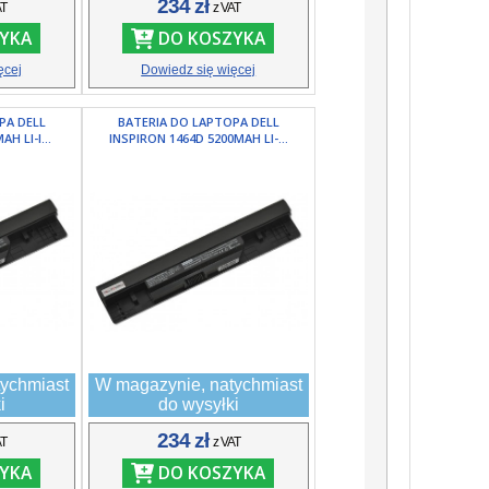
234 zł
AT
z VAT
YKA
DO KOSZYKA
ęcej
Dowiedz się więcej
PA DELL
BATERIA DO LAPTOPA DELL
H LI-I...
INSPIRON 1464D 5200MAH LI-...
ychmiast
W magazynie, natychmiast
i
do wysyłki
234 zł
AT
z VAT
YKA
DO KOSZYKA