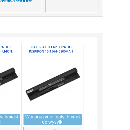
dostawa ⭐⭐⭐⭐⭐
PA DELL
BATERIA DO LAPTOPA DELL
LI-ION...
INSPIRON 15(1564) 5200MAH ...
ychmiast
W magazynie, natychmiast
i
do wysyłki