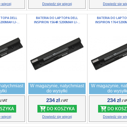
 więcej
Dowiedz się więcej
Dowiedz się wi
PTOPA DELL
BATERIA DO LAPTOPA DELL
BATERIA DO LAPTO
200MAH LI-...
INSPIRON 1564R 5200MAH LI-...
INSPIRON 1764 5200MA
natychmiast
W magazynie, natychmiast
W magazynie, nat
yłki
do wysyłki
do wysyłk
ł
234 zł
234 zł
z VAT
z VAT
z V
SZYKA
DO KOSZYKA
DO KOSZ
 więcej
Dowiedz się więcej
Dowiedz się wi