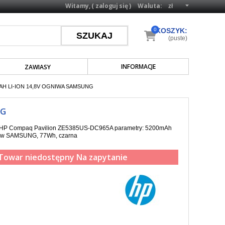
Witamy, (
zaloguj się
)
Waluta:
0
KOSZYK:
(puste)
INFORMACJE
ZAWIASY
AH LI-ION 14,8V OGNIWA SAMSUNG
NG
pa HP Compaq Pavilion ZE5385US-DC965A parametry: 5200mAh
gniw SAMSUNG, 77Wh, czarna
Towar niedostępny
Na zapytanie