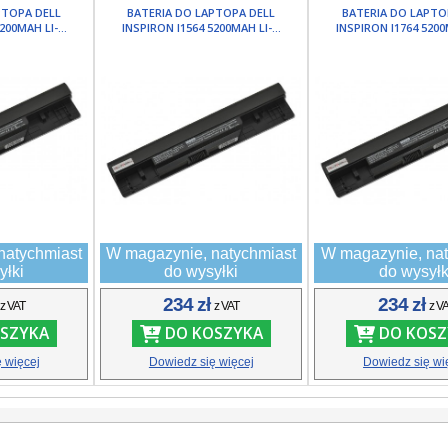
PTOPA DELL
BATERIA DO LAPTOPA DELL
BATERIA DO LAPTO
200MAH LI-...
INSPIRON I1564 5200MAH LI-...
INSPIRON I1764 5200M
natychmiast
W magazynie, natychmiast
W magazynie, nat
yłki
do wysyłki
do wysyłk
ł
234 zł
234 zł
z VAT
z VAT
z V
SZYKA
DO KOSZYKA
DO KOSZ
 więcej
Dowiedz się więcej
Dowiedz się wi