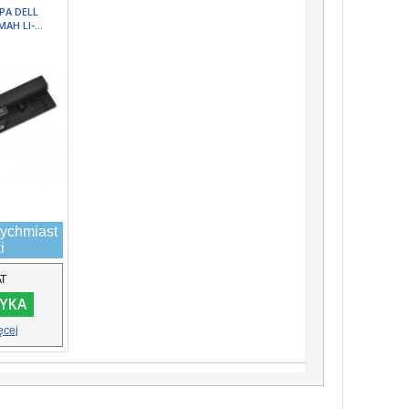
PA DELL
AH LI-...
ychmiast
i
AT
YKA
ęcej