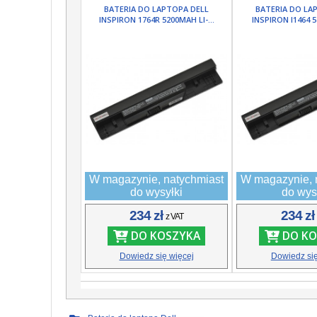
BATERIA DO LAPTOPA DELL
BATERIA DO LA
INSPIRON 1764R 5200MAH LI-...
INSPIRON I1464 5
W magazynie, natychmiast
W magazynie, 
do wysyłki
do wys
234 zł
234 z
z VAT
DO KOSZYKA
DO KO
Dowiedz się więcej
Dowiedz się