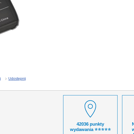
j
Udostępnij
42036 punkty
wydawania ⭐⭐⭐⭐⭐
w