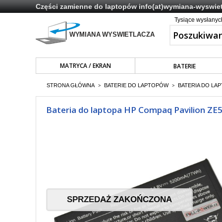
Części zamienne do laptopów
info(at)wymiana-wyswiet
Tysiące wysłany
MATRYCA / EKRAN
BATERIE
STRONA GŁÓWNA
BATERIE DO LAPTOPÓW
BATERIA DO LAP
>
>
Bateria do laptopa HP Compaq Pavilion 
SPRZEDAŻ ZAKOŃCZONA