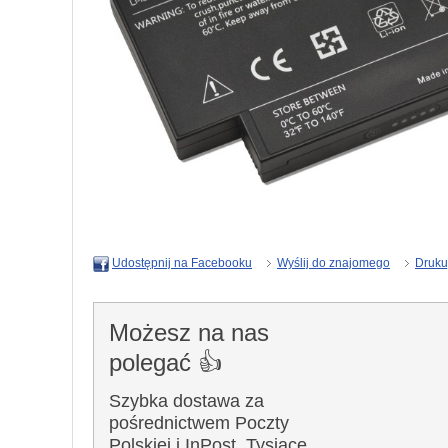
Wyślij do znajomego
Druku
Udostępnij na Facebooku
Możesz na nas
polegać 👍
Szybka dostawa za
pośrednictwem Poczty
Polskiej i InPost. Tysiące