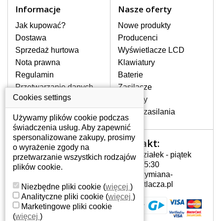
Informacje
Nasze oferty
Jak kupować?
Nowe produkty
Dostawa
Producenci
Sprzedaż hurtowa
Wyświetlacze LCD
Nota prawna
Klawiatury
Regulamin
Baterie
Przetwarzanie danych
Zasilacze
W magazynie, natychmiast do wysyłki
osobowych
Cookies settings
Zawiasy
Gdzie nas znajdziesz
Złącza zasilania
197 zł
z VAT
Używamy plików cookie podczas
świadczenia usług. Aby zapewnić
DO KOSZYKA
Dowiedz się więcej
spersonalizowane zakupy, prosimy
Kontakt:
Twoje konto
o wyrażenie zgody na
BATERIA DO LAPTOPA DELL INSPIRON 1564 5200MAH LI-I...
Poniedziałek - piątek
przetwarzanie wszystkich rodzajów
Twoje konto
7:00 - 15:30
plików cookie.
Dane osobowe
info@wymiana-
Adresy
wyswietlacza.pl
Niezbędne pliki cookie
(
więcej
)
Historia zamówień
Analityczne pliki cookie
(
więcej
)
Marketingowe pliki cookie
(
więcej
)