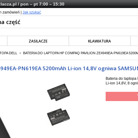
lacza.pl
/ pon – pt 7:00 – 15:30
ch zamówień |
Jak szukać
ZASILACZE
KLAWIATURA
TOPA DELL
BATERIA DO LAPTOPA HP COMPAQ PAVILION ZE4949EA-PN619EA 5200
>
ZE4949EA-PN619EA 5200mAh Li-ion 14,8V ogniwa SAMS
Bateria do lapto
Li-ion 14,8V, 8 o