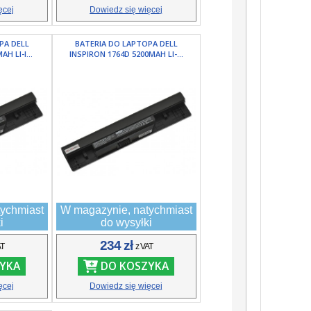
ęcej
Dowiedz się więcej
PA DELL
BATERIA DO LAPTOPA DELL
H LI-I...
INSPIRON 1764D 5200MAH LI-...
ychmiast
W magazynie, natychmiast
i
do wysyłki
234 zł
AT
z VAT
YKA
DO KOSZYKA
ęcej
Dowiedz się więcej