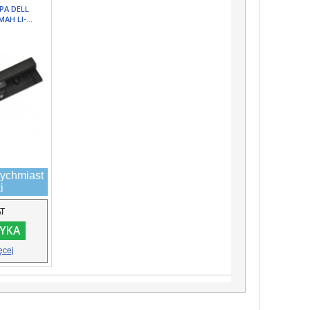
PA DELL
AH LI-...
ychmiast
i
AT
YKA
ęcej