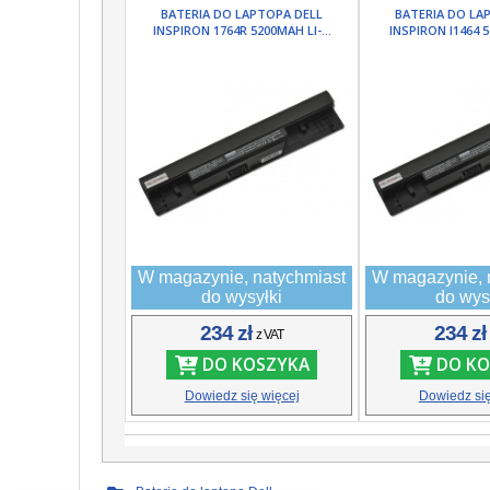
BATERIA DO LAPTOPA DELL
BATERIA DO LA
INSPIRON 1764R 5200MAH LI-...
INSPIRON I1464 5
W magazynie, natychmiast
W magazynie, 
do wysyłki
do wys
234 zł
234 z
z VAT
DO KOSZYKA
DO KO
Dowiedz się więcej
Dowiedz się