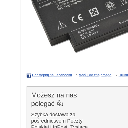
Wyślij do znajomego
Druku
Udostępnij na Facebooku
Możesz na nas
polegać 👍
Szybka dostawa za
pośrednictwem Poczty
Polskiej i InPost. Tysiące