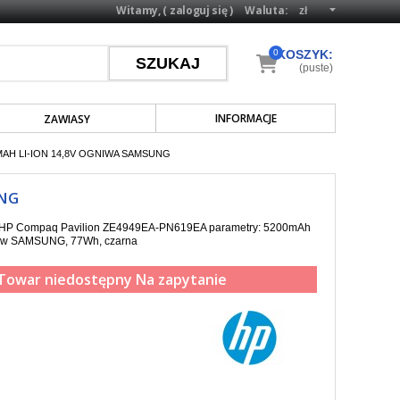
Witamy, (
zaloguj się
)
Waluta:
0
KOSZYK:
(puste)
INFORMACJE
ZAWIASY
MAH LI-ION 14,8V OGNIWA SAMSUNG
UNG
pa HP Compaq Pavilion ZE4949EA-PN619EA parametry: 5200mAh
gniw SAMSUNG, 77Wh, czarna
Towar niedostępny
Na zapytanie