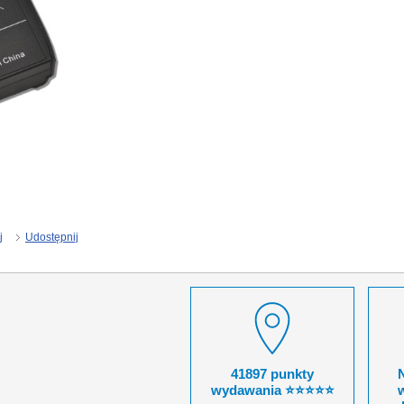
j
Udostępnij
41897 punkty
wydawania ⭐⭐⭐⭐⭐
w