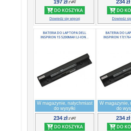
197 zł
234 z
z VAT
DO KOSZYKA
DO KO
Dowiedz się więcej
Dowiedz się
BATERIA DO LAPTOPA DELL
BATERIA DO LA
INSPIRON 15 5200MAH LI-ION...
INSPIRON 17(1764
W magazynie, natychmiast
W magazynie, 
do wysyłki
do wys
234 zł
234 z
z VAT
DO KOSZYKA
DO KO