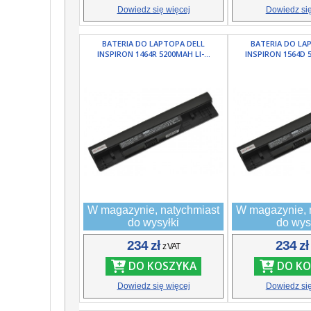
Dowiedz się więcej
Dowiedz się
BATERIA DO LAPTOPA DELL
BATERIA DO LA
INSPIRON 1464R 5200MAH LI-...
INSPIRON 1564D 5
W magazynie, natychmiast
W magazynie, 
do wysyłki
do wys
234 zł
234 z
z VAT
DO KOSZYKA
DO KO
Dowiedz się więcej
Dowiedz się