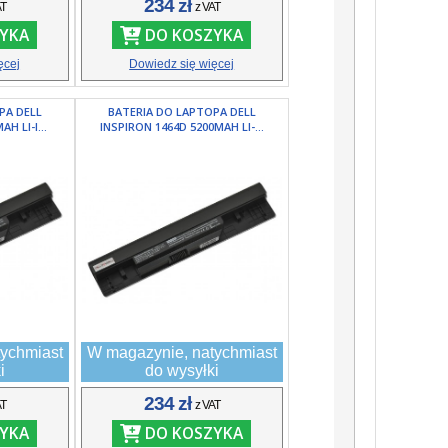
234 zł
AT
z VAT
YKA
DO KOSZYKA
ęcej
Dowiedz się więcej
PA DELL
BATERIA DO LAPTOPA DELL
H LI-I...
INSPIRON 1464D 5200MAH LI-...
ychmiast
W magazynie, natychmiast
i
do wysyłki
234 zł
AT
z VAT
YKA
DO KOSZYKA