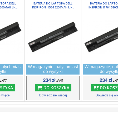
PTOPA DELL
BATERIA DO LAPTOPA DELL
BATERIA DO LAPTO
200MAH LI-...
INSPIRON I1564 5200MAH LI-...
INSPIRON I1764 5200M
natychmiast
W magazynie, natychmiast
W magazynie, nat
yłki
do wysyłki
do wysyłk
ł
234 zł
234 zł
z VAT
z VAT
z V
SZYKA
DO KOSZYKA
DO KOSZ
 więcej
Dowiedz się więcej
Dowiedz się wi