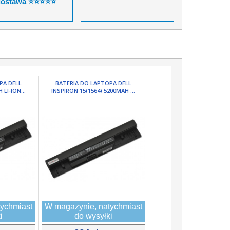
dostawa ⭐⭐⭐⭐⭐
PA DELL
BATERIA DO LAPTOPA DELL
LI-ION...
INSPIRON 15(1564) 5200MAH ...
ychmiast
W magazynie, natychmiast
i
do wysyłki