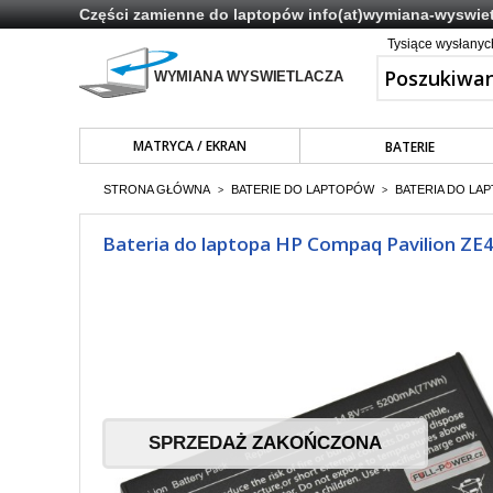
Części zamienne do laptopów
info(at)wymiana-wyswiet
Tysiące wysłany
MATRYCA / EKRAN
BATERIE
STRONA GŁÓWNA
BATERIE DO LAPTOPÓW
BATERIA DO LAP
>
>
Bateria do laptopa HP Compaq Pavilion 
SPRZEDAŻ ZAKOŃCZONA