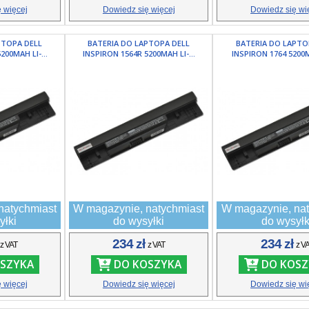
 więcej
Dowiedz się więcej
Dowiedz się wi
PTOPA DELL
BATERIA DO LAPTOPA DELL
BATERIA DO LAPTO
200MAH LI-...
INSPIRON 1564R 5200MAH LI-...
INSPIRON 1764 5200MA
natychmiast
W magazynie, natychmiast
W magazynie, nat
yłki
do wysyłki
do wysyłk
ł
234 zł
234 zł
z VAT
z VAT
z V
SZYKA
DO KOSZYKA
DO KOSZ
 więcej
Dowiedz się więcej
Dowiedz się wi