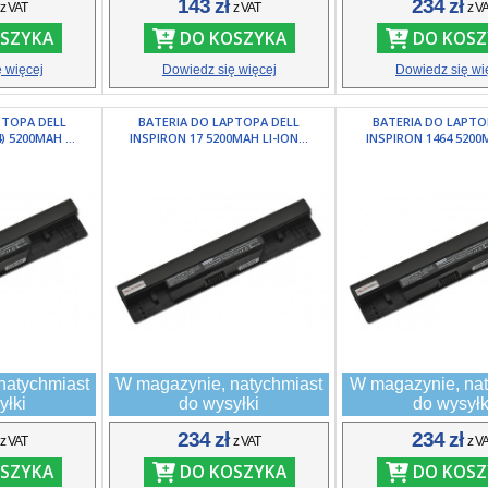
ł
143 zł
234 zł
z VAT
z VAT
z V
SZYKA
DO KOSZYKA
DO KOSZ
 więcej
Dowiedz się więcej
Dowiedz się wi
PTOPA DELL
BATERIA DO LAPTOPA DELL
BATERIA DO LAPTO
) 5200MAH ...
INSPIRON 17 5200MAH LI-ION...
INSPIRON 1464 5200MA
natychmiast
W magazynie, natychmiast
W magazynie, nat
yłki
do wysyłki
do wysyłk
ł
234 zł
234 zł
z VAT
z VAT
z V
SZYKA
DO KOSZYKA
DO KOSZ