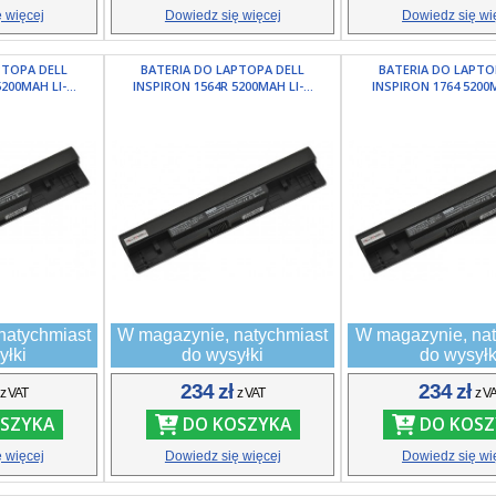
 więcej
Dowiedz się więcej
Dowiedz się wi
PTOPA DELL
BATERIA DO LAPTOPA DELL
BATERIA DO LAPTO
200MAH LI-...
INSPIRON 1564R 5200MAH LI-...
INSPIRON 1764 5200MA
natychmiast
W magazynie, natychmiast
W magazynie, nat
yłki
do wysyłki
do wysyłk
ł
234 zł
234 zł
z VAT
z VAT
z V
SZYKA
DO KOSZYKA
DO KOSZ
 więcej
Dowiedz się więcej
Dowiedz się wi