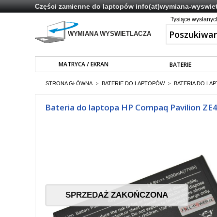
Części zamienne do laptopów
info(at)wymiana-wyswiet
Tysiące wysłany
MATRYCA / EKRAN
BATERIE
STRONA GŁÓWNA
BATERIE DO LAPTOPÓW
BATERIA DO LAP
>
>
Bateria do laptopa HP Compaq Pavilion Z
SPRZEDAŻ ZAKOŃCZONA