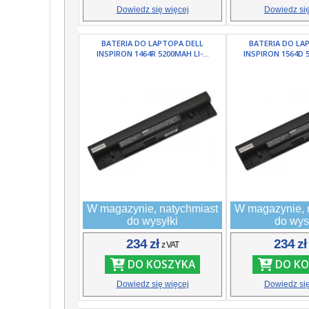
Dowiedz się więcej
Dowiedz się
BATERIA DO LAPTOPA DELL
BATERIA DO LA
INSPIRON 1464R 5200MAH LI-...
INSPIRON 1564D 5
W magazynie, natychmiast
W magazynie, 
do wysyłki
do wys
234 zł
234 z
z VAT
DO KOSZYKA
DO KO
Dowiedz się więcej
Dowiedz się