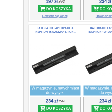
197 zł
234 z
z VAT
DO KOSZYKA
DO KO
Dowiedz się więcej
Dowiedz się
BATERIA DO LAPTOPA DELL
BATERIA DO LA
INSPIRON 15 5200MAH LI-ION...
INSPIRON 17(1764
W magazynie, natychmiast
W magazynie, 
do wysyłki
do wys
234 zł
234 z
z VAT
DO KOSZYKA
DO KO