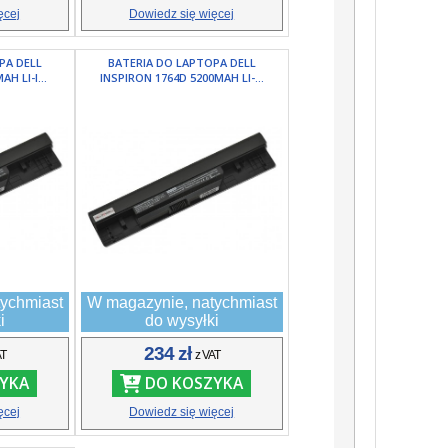
ęcej
Dowiedz się więcej
PA DELL
BATERIA DO LAPTOPA DELL
H LI-I...
INSPIRON 1764D 5200MAH LI-...
ychmiast
W magazynie, natychmiast
i
do wysyłki
234 zł
AT
z VAT
YKA
DO KOSZYKA
ęcej
Dowiedz się więcej