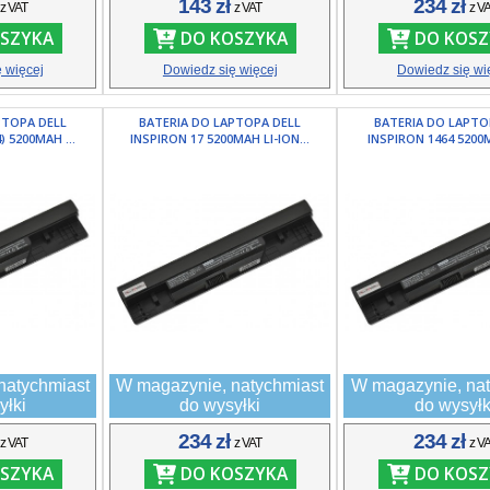
ł
143 zł
234 zł
z VAT
z VAT
z V
SZYKA
DO KOSZYKA
DO KOSZ
 więcej
Dowiedz się więcej
Dowiedz się wi
PTOPA DELL
BATERIA DO LAPTOPA DELL
BATERIA DO LAPTO
) 5200MAH ...
INSPIRON 17 5200MAH LI-ION...
INSPIRON 1464 5200MA
natychmiast
W magazynie, natychmiast
W magazynie, nat
yłki
do wysyłki
do wysyłk
ł
234 zł
234 zł
z VAT
z VAT
z V
SZYKA
DO KOSZYKA
DO KOSZ