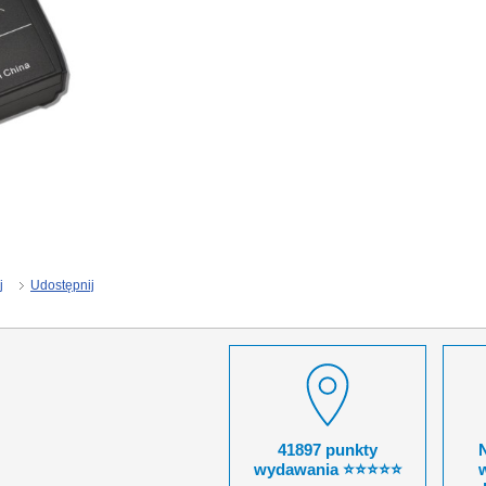
j
Udostępnij
41897 punkty
wydawania ⭐⭐⭐⭐⭐
w