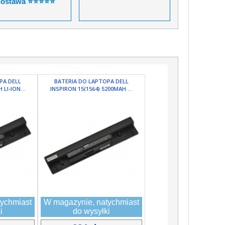
dostawa ⭐⭐⭐⭐⭐
PA DELL
BATERIA DO LAPTOPA DELL
LI-ION...
INSPIRON 15(1564) 5200MAH ...
ychmiast
W magazynie, natychmiast
i
do wysyłki