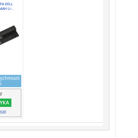
PA DELL
AH LI-...
ychmiast
i
AT
YKA
ęcej