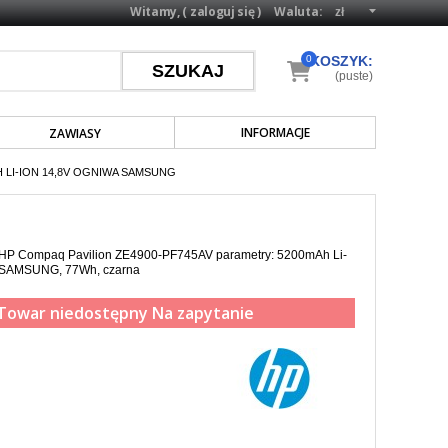
Witamy, (
zaloguj się
)
Waluta:
0
KOSZYK:
(puste)
INFORMACJE
ZAWIASY
H LI-ION 14,8V OGNIWA SAMSUNG
a HP Compaq Pavilion ZE4900-PF745AV parametry: 5200mAh Li-
w SAMSUNG, 77Wh, czarna
Towar niedostępny
Na zapytanie