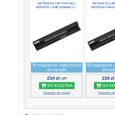
BATERIA DO LAPTOPA DELL
BATERIA DO LA
INSPIRON 1764R 5200MAH LI-...
INSPIRON I1464 5
W magazynie, natychmiast
W magazynie, 
do wysyłki
do wys
234 zł
234 z
z VAT
DO KOSZYKA
DO KO
Dowiedz się więcej
Dowiedz się