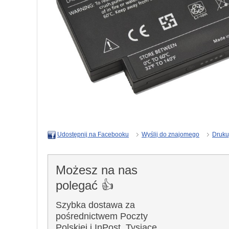
Wyślij do znajomego
Druku
Udostępnij na Facebooku
Możesz na nas
polegać 👍
Szybka dostawa za
pośrednictwem Poczty
Polskiej i InPost. Tysiące