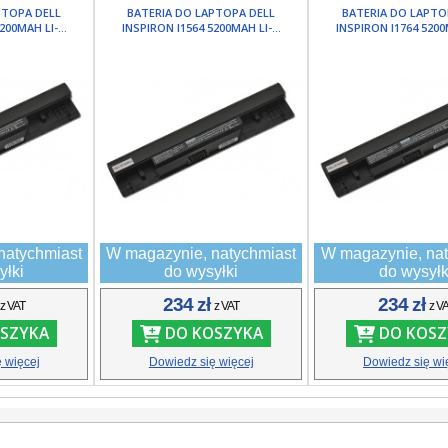
PTOPA DELL
BATERIA DO LAPTOPA DELL
BATERIA DO LAPTO
200MAH LI-...
INSPIRON I1564 5200MAH LI-...
INSPIRON I1764 5200M
natychmiast
W magazynie, natychmiast
W magazynie, nat
yłki
do wysyłki
do wysyłk
ł
234 zł
234 zł
z VAT
z VAT
z V
SZYKA
DO KOSZYKA
DO KOSZ
 więcej
Dowiedz się więcej
Dowiedz się wi