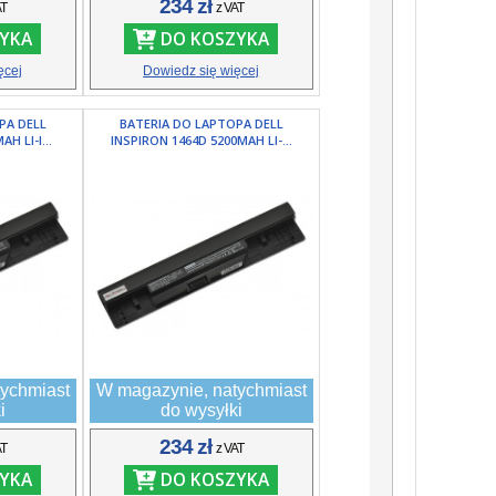
234 zł
AT
z VAT
YKA
DO KOSZYKA
ęcej
Dowiedz się więcej
PA DELL
BATERIA DO LAPTOPA DELL
H LI-I...
INSPIRON 1464D 5200MAH LI-...
ychmiast
W magazynie, natychmiast
i
do wysyłki
234 zł
AT
z VAT
YKA
DO KOSZYKA