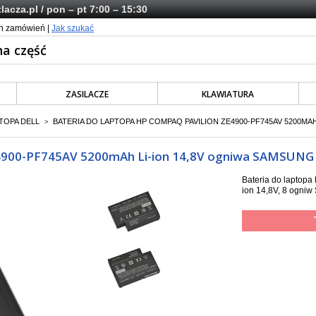
lacza.pl
/ pon – pt 7:00 – 15:30
ch zamówień |
Jak szukać
ZASILACZE
KLAWIATURA
TOPA DELL
BATERIA DO LAPTOPA HP COMPAQ PAVILION ZE4900-PF745AV 5200MA
>
E4900-PF745AV 5200mAh Li-ion 14,8V ogniwa SAMSUNG
Bateria do laptop
ion 14,8V, 8 ogni