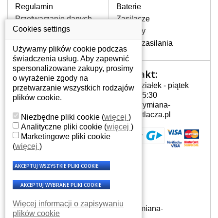
Regulamin
Baterie
Przetwarzanie danych
Zasilacze
osobowych
Cookies settings
Zawiasy
Gdzie nas znajdziesz
Złącza zasilania
Używamy plików cookie podczas
świadczenia usług. Aby zapewnić
spersonalizowane zakupy, prosimy
Kontakt:
Twoje konto
o wyrażenie zgody na
Poniedziałek - piątek
przetwarzanie wszystkich rodzajów
Twoje konto
7:00 - 15:30
plików cookie.
Dane osobowe
info@wymiana-
Adresy
wyswietlacza.pl
Towar niedostępny
Niezbędne pliki cookie
(
więcej
)
Na zapytanie
Historia zamówień
Analityczne pliki cookie
(
więcej
)
Marketingowe pliki cookie
397 zł
z VAT
(
więcej
)
DO KOSZYKA
Dowiedz się więcej
HP COMPAQ PAVILION ZE4900 MATRYCA DO LAPTOPA
15,0“...
Więcej informacji o zapisywaniu
© Wszelkie prawa zastrzeżone - Wymiana-
plików cookie