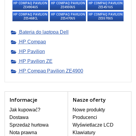
HP COMPAQ PAVILION
HP COMPAQ PAVILION
HP COMPAQ PAVILION
ZE4904US
ZE4930US
ZE5451US
HP COMPAQ PAVILION
HP COMPAQ PAVILION
HP COMPAQ PAVILION
ZE5468CL
ZE5470US
ZE5570US
Bateria do laptopa Dell
HP Compaq
HP Pavilion
W magazynie, natychmiast do wysyłki
HP Pavilion ZE
306 zł
HP Compaq Pavilion ZE4900
z VAT
DO KOSZYKA
Dowiedz się więcej
HP COMPAQ PAVILION ZE4900 MATRYCA DO LAPTOPA
15,0“...
Informacje
Nasze oferty
Jak kupować?
Nowe produkty
Dostawa
Producenci
Sprzedaż hurtowa
Wyświetlacze LCD
Nota prawna
Klawiatury