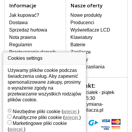
Informacje
Nasze oferty
Jak kupować?
Nowe produkty
Dostawa
Producenci
Sprzedaż hurtowa
Wyświetlacze LCD
Nota prawna
Klawiatury
Regulamin
Baterie
Przetwarzanie danych
Zasilacze
W magazynie, natychmiast do wysyłki
osobowych
Cookies settings
Zawiasy
Gdzie nas znajdziesz
Złącza zasilania
197 zł
z VAT
Używamy plików cookie podczas
świadczenia usług. Aby zapewnić
DO KOSZYKA
Dowiedz się więcej
spersonalizowane zakupy, prosimy
Kontakt:
Twoje konto
o wyrażenie zgody na
BATERIA DO LAPTOPA DELL INSPIRON 1564 5200MAH LI-I...
Poniedziałek - piątek
przetwarzanie wszystkich rodzajów
Twoje konto
7:00 - 15:30
plików cookie.
Dane osobowe
info@wymiana-
Adresy
wyswietlacza.pl
Niezbędne pliki cookie
(
więcej
)
Historia zamówień
Analityczne pliki cookie
(
więcej
)
Marketingowe pliki cookie
(
więcej
)