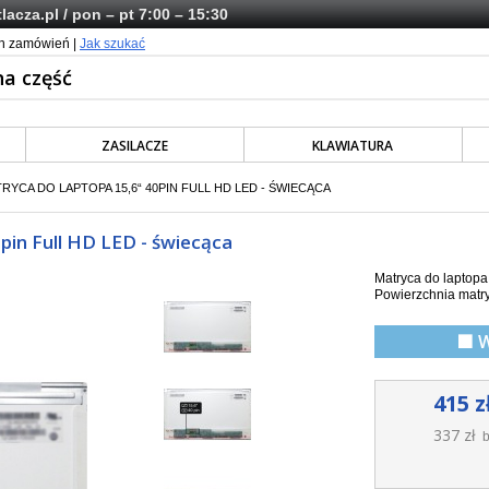
lacza.pl
/ pon – pt 7:00 – 15:30
ch zamówień |
Jak szukać
ZASILACZE
KLAWIATURA
TRYCA DO LAPTOPA 15,6“ 40PIN FULL HD LED - ŚWIECĄCA
in Full HD LED - świecąca
Matryca do laptop
Powierzchnia matry
🟩 
415 z
337 zł
b