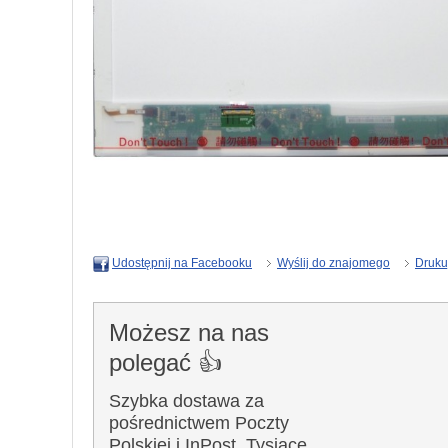
Wyślij do znajomego
Druku
Udostępnij na Facebooku
Możesz na nas
polegać 👍
Szybka dostawa za
pośrednictwem Poczty
Polskiej i InPost. Tysiące