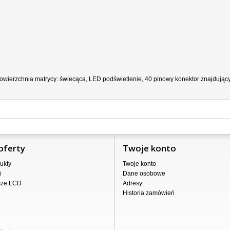
ierzchnia matrycy: świecąca, LED podświetlenie, 40 pinowy konektor znajdujący s
oferty
Twoje konto
ukty
Twoje konto
i
Dane osobowe
cze LCD
Adresy
Historia zamówień