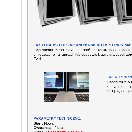
JAK WYBRAĆ ODPOWIEDNI EKRAN DO LAPTOPA B156HW
Odpowiedni ekran można dobrać do konkretnego modelu l
umieszczone na ramkach lub obudowie klawiatury. Jeżeli zep
EAN
JAK ROZPOZN
Chodzi tylko o 
ładnymi kolora
będą się odbija
PARAMETRY TECHNICZNE:
Stan :
Nowa
Gwarancja :
2 lata