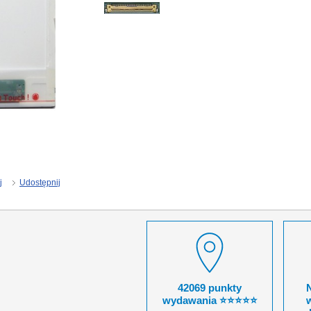
j
Udostępnij
42069 punkty
wydawania ⭐⭐⭐⭐⭐
w