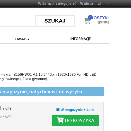
Witamy, (
zaloguj się
)
Waluta:
0
KOSZYK:
(puste)
INFORMACJE
ZAWIASY
a – ekran B156HW01 V.1 15,6“ 40pin 1920x1080 Full HD LED,
cy: świecąca, 2 lata gwarancji
W magazynie,
natychmiast do wysyłki
ł
z VAT
🟩 W magazynie > 4 szt.
ez VAT
DO KOSZYKA