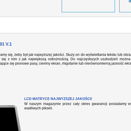
1 V.1
ramy się, żeby był jak najwyższej jakości. Służy on do wyświetlania tekstu lub ob
się z nim z jak największą ostrożnością. Do najczęstszych uszkodzeń można 
iające się pionowe pasy, ciemny ekran, migotanie lub nierównomierną jasność ekr
LCD MATRYCE NAJWYZSZEJ JAKOŚCI!
W naszym magazynie przez cały okres gwarancji posiadamy wył
wadliwych pikseli.