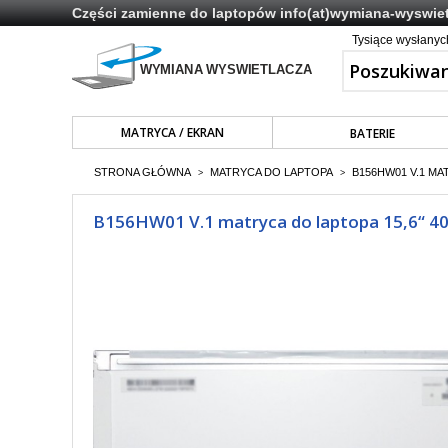
Części zamienne do laptopów
info(at)wymiana-wyswiet
Tysiące wysłany
MATRYCA / EKRAN
BATERIE
STRONA GŁÓWNA
MATRYCA DO LAPTOPA
B156HW01 V.1 MA
>
>
B156HW01 V.1 matryca do laptopa 15,6“ 40p