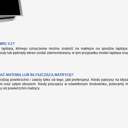
01 V.1?
aptopa, którego oznaczenie można znaleźć na naklejce na spodzie laptopa 
suty lub pęknięty ekran został zdemontowany, w tym przypadku model laptopa zna
AĆ MATOWĄ LUB BŁYSZCZĄCĄ MATRYCĘ?
rodzaj powierzchni i zależy tylko od tego, jaki preferujesz. Kiedy patrzysz na bł
mi oraz sytym obrazem. Kiedy pracujesz w oświetlonym środowisku, polecamy mat
ły od powierzchni matrycy.