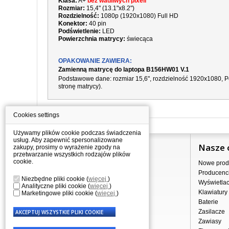
Klasa:
A+
bez wadliwych pixeli
Rozmiar:
15,4" (13.1"x8.2")
Rozdzielność:
1080p (1920x1080) Full HD
Konektor:
40 pin
Podświetlenie:
LED
Powierzchnia matrycy:
świecąca
OPAKOWANIE ZAWIERA:
Zamienną matrycę do laptopa B156HW01 V.1
Podstawowe dane: rozmiar 15,6", rozdzielność 1920x1080, Pow
stronę matrycy).
Cookies settings
Używamy plików cookie podczas świadczenia
usług. Aby zapewnić spersonalizowane
Informacje
Nasze 
zakupy, prosimy o wyrażenie zgody na
przetwarzanie wszystkich rodzajów plików
cookie.
Jak kupować?
Nowe prod
Dostawa
Producenc
Niezbędne pliki cookie
(
więcej
)
Sprzedaż hurtowa
Wyświetla
Analityczne pliki cookie
(
więcej
)
Nota prawna
Klawiatury
Marketingowe pliki cookie
(
więcej
)
Regulamin
Baterie
Przetwarzanie danych osobowych
Zasilacze
Gdzie nas znajdziesz
Zawiasy