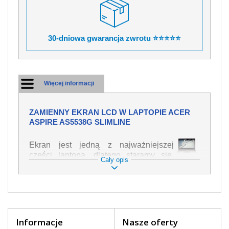
30-dniowa gwarancja zwrotu ⭐⭐⭐⭐⭐
Więcej informacji
ZAMIENNY EKRAN LCD W LAPTOPIE ACER
ASPIRE AS5538G SLIMLINE
Ekran jest jedną z najważniejszej
części laptopa, dlatego staramy się,
Cały opis
żeby był jak najwyższej jakości. Służy
on do wyświetlania tekstu lub obrazu w
różnych formach. Ponieważ może łatwo
ulec uszkodzeniu, należy obchodzić się
z nim z jak największą ostrożnością. Do
najczęstszych uszkodzeń można
Informacje
Nasze oferty
zaliczyć uszkodzenia mechaniczne np.