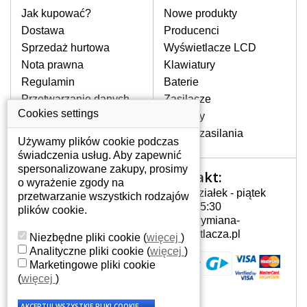
rozbity lub pęknięty ekran, następnie
Jak kupować?
Nowe produkty
pojawiające się pionowe pasy, ciemny
Dostawa
Producenci
ekran, migotanie lub nierównomierną
Sprzedaż hurtowa
Wyświetlacze LCD
jasność ekranu.
Nota prawna
Klawiatury
Regulamin
Baterie
LCD MATRYCE
Przetwarzanie danych
Zasilacze
NAJWYZSZEJ JAKOŚCI!
osobowych
Cookies settings
Zawiasy
W naszym magazynie przez
Gdzie nas znajdziesz
Złącza zasilania
cały okres gwarancji posiadamy
Używamy plików cookie podczas
wyłącznie wysokiej jakości
świadczenia usług. Aby zapewnić
oryginalne matryce klasy A+ bez
spersonalizowane zakupy, prosimy
Kontakt:
Twoje konto
wadliwych pikseli.
o wyrażenie zgody na
Poniedziałek - piątek
przetwarzanie wszystkich rodzajów
JAK WYBRAĆ ODPOWIEDNI EKRAN
Twoje konto
7:00 - 15:30
plików cookie.
DO LAPTOPA ACER ASPIRE AS5538G
Dane osobowe
info@wymiana-
SLIMLINE?
Adresy
wyswietlacza.pl
Niezbędne pliki cookie
(
więcej
)
Odpowiedni ekran można dobrać do
Historia zamówień
Analityczne pliki cookie
(
więcej
)
konkretnego modelu laptopa, którego
Marketingowe pliki cookie
oznaczenie można znaleźć na naklejce
(
więcej
)
na spodzie laptopa lub pod baterią, bywa
również umieszczone na ramkach lub