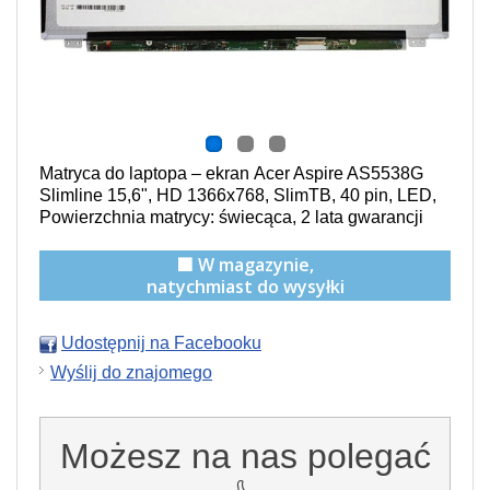
Matryca do laptopa – ekran Acer Aspire AS5538G
Slimline
15,6", HD 1366x768, SlimTB, 40 pin, LED,
Powierzchnia matrycy: świecąca
, 2 lata gwarancji
🟩 W magazynie,
natychmiast do wysyłki
Udostępnij na Facebooku
Wyślij do znajomego
Możesz na nas polegać