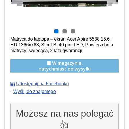
Matryca do laptopa – ekran Acer Apire 5538
15,6",
HD 1366x768, SlimTB, 40 pin, LED, Powierzchnia
matrycy: świecąca
, 2 lata gwarancji
🟩 W magazynie,
natychmiast do wysyłki
Udostępnij na Facebooku
Wyślij do znajomego
Możesz na nas polegać
👍