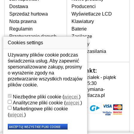
pojawiające się pionowe pasy, ciemny
Dostawa
Producenci
ekran, migotanie lub nierównomierną
Sprzedaż hurtowa
Wyświetlacze LCD
jasność ekranu.
Nota prawna
Klawiatury
Regulamin
Baterie
LCD MATRYCE
Przetwarzanie danych
Zasilacze
NAJWYZSZEJ JAKOŚCI!
osobowych
Cookies settings
Zawiasy
W naszym magazynie przez
Gdzie nas znajdziesz
Złącza zasilania
cały okres gwarancji posiadamy
Używamy plików cookie podczas
wyłącznie wysokiej jakości
świadczenia usług. Aby zapewnić
oryginalne matryce klasy A+ bez
spersonalizowane zakupy, prosimy
Kontakt:
Twoje konto
wadliwych pikseli.
o wyrażenie zgody na
Poniedziałek - piątek
przetwarzanie wszystkich rodzajów
JAK WYBRAĆ ODPOWIEDNI EKRAN
Twoje konto
7:00 - 15:30
plików cookie.
DO LAPTOPA ACER APIRE 5538?
Dane osobowe
info@wymiana-
Odpowiedni ekran można dobrać do
Adresy
wyswietlacza.pl
Niezbędne pliki cookie
(
więcej
)
konkretnego modelu laptopa, którego
Historia zamówień
Analityczne pliki cookie
(
więcej
)
oznaczenie można znaleźć na naklejce
Marketingowe pliki cookie
na spodzie laptopa lub pod baterią, bywa
(
więcej
)
również umieszczone na ramkach lub
obudowie klawiatury. Jeżeli zepsuty lub
pęknięty ekran został zdemontowany, w