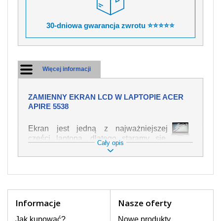
30-dniowa gwarancja zwrotu ⭐⭐⭐⭐⭐
Więcej informacji
ZAMIENNY EKRAN LCD W LAPTOPIE ACER
APIRE 5538
Ekran jest jedną z najważniejszej
części laptopa, dlatego staramy się,
Cały opis
żeby był jak najwyższej jakości. Służy
on do wyświetlania tekstu lub obrazu w
różnych formach. Ponieważ może łatwo
ulec uszkodzeniu, należy obchodzić się
z nim z jak największą ostrożnością. Do
najczęstszych uszkodzeń można
Informacje
Nasze oferty
zaliczyć uszkodzenia mechaniczne np.
rozbity lub pęknięty ekran, następnie
Jak kupować?
Nowe produkty