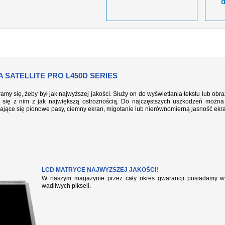
 SATELLITE PRO L450D SERIES
ramy się, żeby był jak najwyższej jakości. Służy on do wyświetlania tekstu lub ob
się z nim z jak największą ostrożnością. Do najczęstszych uszkodzeń można 
iające się pionowe pasy, ciemny ekran, migotanie lub nierównomierną jasność ekr
LCD MATRYCE NAJWYZSZEJ JAKOŚCI!
W naszym magazynie przez cały okres gwarancji posiadamy wył
wadliwych pikseli.