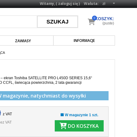
Witamy, (
zaloguj się
)
Waluta:
0
KOSZYK:
(puste)
INFORMACJE
ZAWIASY
ĄCA
a – ekran Toshiba SATELLITE PRO L450D SERIES 15,6“
HD CCFL,
świecąca powierzchnia,
2 lata gwarancji
W magazynie,
natychmiast do wysyłki
ł
z VAT
🟩 W magazynie 1 szt.
ez VAT
DO KOSZYKA