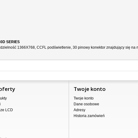
50D SERIES
ozdzielność 1366X768, CCFL podświetlenie, 30 pinowy konektor znajdujący się na m
oferty
Twoje konto
ukty
Twoje konto
i
Dane osobowe
cze LCD
Adresy
Historia zamówień