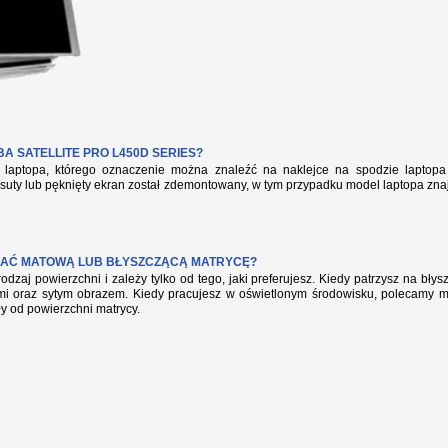
 SATELLITE PRO L450D SERIES?
aptopa, którego oznaczenie można znaleźć na naklejce na spodzie laptopa 
suty lub pęknięty ekran został zdemontowany, w tym przypadku model laptopa zna
AĆ MATOWĄ LUB BŁYSZCZĄCĄ MATRYCĘ?
rodzaj powierzchni i zależy tylko od tego, jaki preferujesz. Kiedy patrzysz na bł
mi oraz sytym obrazem. Kiedy pracujesz w oświetlonym środowisku, polecamy mat
ły od powierzchni matrycy.