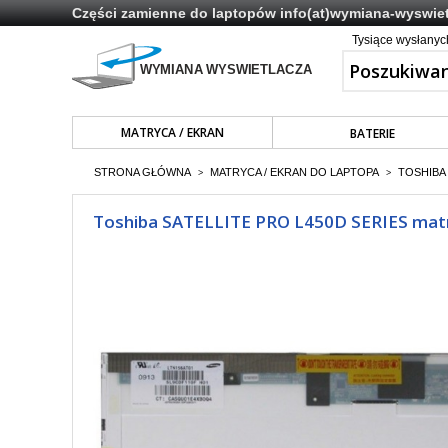
Części zamienne do laptopów
info(at)wymiana-wyswiet
Tysiące wysłany
MATRYCA / EKRAN
BATERIE
STRONA GŁÓWNA
MATRYCA / EKRAN DO LAPTOPA
TOSHIBA 
>
>
Toshiba SATELLITE PRO L450D SERIES matry