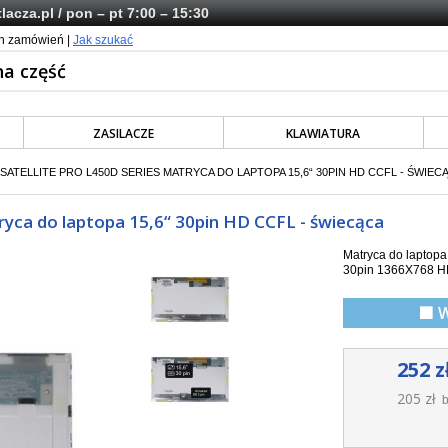
lacza.pl
/ pon – pt 7:00 – 15:30
ch zamówień |
Jak szukać
ZASILACZE
KLAWIATURA
SATELLITE PRO L450D SERIES MATRYCA DO LAPTOPA 15,6“ 30PIN HD CCFL - ŚWIEC
ca do laptopa 15,6“ 30pin HD CCFL - świecąca
Matryca do laptop
30pin 1366X768 
🟩 
252 z
205 zł
b