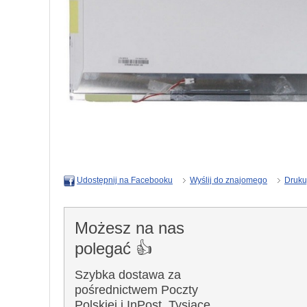
Wyślij do znajomego
Druku
Udostępnij na Facebooku
Możesz na nas
polegać 👍
Szybka dostawa za
pośrednictwem Poczty
Polskiej i InPost. Tysiące