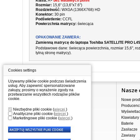
Klasa:
A+
bez wadliwych pixeli
Rozmiar:
15,6“ (13,6"x7.6")
Rozdzielność:
WXGA (1366X768) HD
Konektor:
30 pin
Podświetlenie:
CCFL
Powierzchnia matrycy:
świecąca
OPAKOWANIE ZAWIERA:
Zamienną matrycę do laptopa Toshiba SATELLITE PRO L4
Podstawowe dane:
świecąca
powierzchnia,
rozmiar 15,6", r
tylną stronę matrycy).
Cookies settings
Używamy plików cookie podczas świadczenia
usług. Aby zapewnić spersonalizowane
Informacje
Nasze 
zakupy, prosimy o wyrażenie zgody na
przetwarzanie wszystkich rodzajów plików
cookie.
Jak kupować?
Nowe prod
Dostawa
Producenc
Niezbędne pliki cookie
(
więcej
)
Sprzedaż hurtowa
Wyświetla
Analityczne pliki cookie
(
więcej
)
Nota prawna
Klawiatury
Marketingowe pliki cookie
(
więcej
)
Regulamin
Baterie
Przetwarzanie danych osobowych
Zasilacze
Gdzie nas znajdziesz
Zawiasy