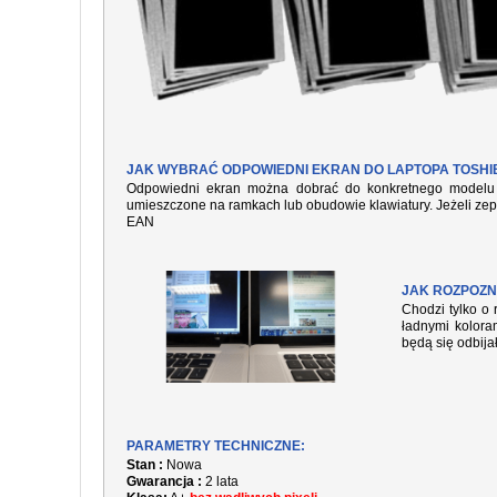
JAK WYBRAĆ ODPOWIEDNI EKRAN DO LAPTOPA TOSHIBA
Odpowiedni ekran można dobrać do konkretnego modelu l
umieszczone na ramkach lub obudowie klawiatury. Jeżeli zep
EAN
JAK ROZPOZN
Chodzi tylko o 
ładnymi kolora
będą się odbija
PARAMETRY TECHNICZNE:
Stan :
Nowa
Gwarancja :
2 lata