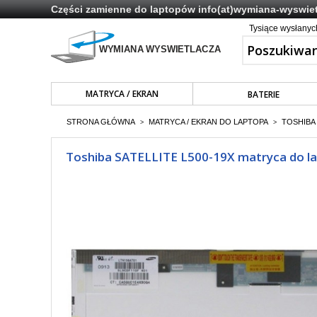
Części zamienne do laptopów
info(at)wymiana-wyswiet
Tysiące wysłany
MATRYCA / EKRAN
BATERIE
STRONA GŁÓWNA
MATRYCA / EKRAN DO LAPTOPA
TOSHIBA 
>
>
Toshiba SATELLITE L500-19X matryca do la