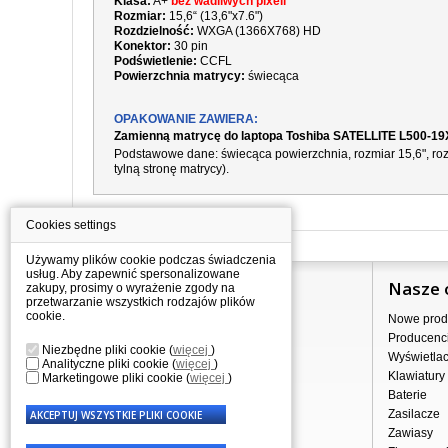
Klasa:
A+
bez wadliwych pixeli
Rozmiar:
15,6“ (13,6"x7.6")
Rozdzielność:
WXGA (1366X768) HD
Konektor:
30 pin
Podświetlenie:
CCFL
Powierzchnia matrycy:
świecąca
OPAKOWANIE ZAWIERA:
Zamienną matrycę do laptopa Toshiba SATELLITE L500-19
Podstawowe dane:
świecąca
powierzchnia,
rozmiar 15,6", r
tylną stronę matrycy).
Cookies settings
Używamy plików cookie podczas świadczenia
usług. Aby zapewnić spersonalizowane
Informacje
Nasze 
zakupy, prosimy o wyrażenie zgody na
przetwarzanie wszystkich rodzajów plików
cookie.
Jak kupować?
Nowe prod
Dostawa
Producenc
Niezbędne pliki cookie
(
więcej
)
Sprzedaż hurtowa
Wyświetla
Analityczne pliki cookie
(
więcej
)
Nota prawna
Klawiatury
Marketingowe pliki cookie
(
więcej
)
Regulamin
Baterie
Przetwarzanie danych osobowych
Zasilacze
Gdzie nas znajdziesz
Zawiasy