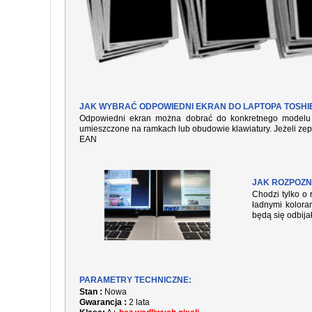
JAK WYBRAĆ ODPOWIEDNI EKRAN DO LAPTOPA TOSHIBA
Odpowiedni ekran można dobrać do konkretnego modelu l
umieszczone na ramkach lub obudowie klawiatury. Jeżeli zep
EAN
JAK ROZPOZN
Chodzi tylko o 
ładnymi kolora
będą się odbija
PARAMETRY TECHNICZNE:
Stan :
Nowa
Gwarancja :
2 lata