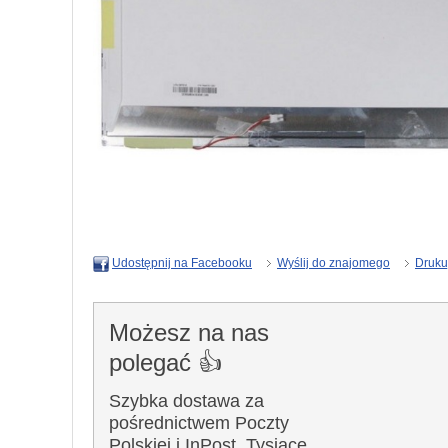
Wyślij do znajomego
Druku
Udostępnij na Facebooku
Możesz na nas
polegać 👍
Szybka dostawa za
pośrednictwem Poczty
Polskiej i InPost. Tysiące