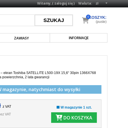
Witamy, (
zaloguj się
)
Waluta:
0
KOSZYK:
(puste)
INFORMACJE
ZAWIASY
a – ekran Toshiba SATELLITE L500-19X 15,6“ 30pin 1366X768
a powierzchnia,
2 lata gwarancji
W magazynie,
natychmiast do wysyłki
ł
z VAT
🟩 W magazynie 1 szt.
ez VAT
DO KOSZYKA