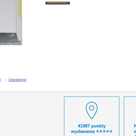
j
Udostępnij
41987 punkty
wydawania ⭐⭐⭐⭐⭐
w