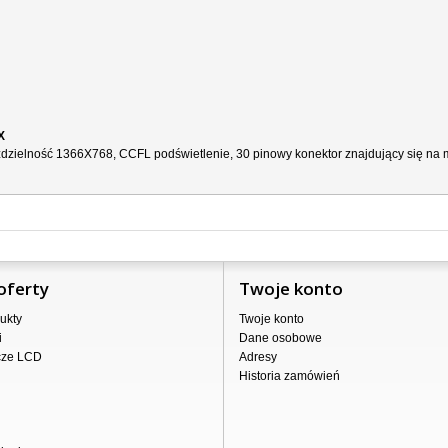
X
ozdzielność 1366X768, CCFL podświetlenie, 30 pinowy konektor znajdujący się na m
oferty
Twoje konto
ukty
Twoje konto
i
Dane osobowe
cze LCD
Adresy
Historia zamówień