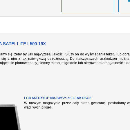
SATELLITE L500-19X
ramy się, żeby był jak najwyższej jakości. Służy on do wyświetlania tekstu lub ob
się z nim z jak największą ostrożnością. Do najczęstszych uszkodzeń można 
iające się pionowe pasy, ciemny ekran, migotanie lub nierównomierną jasność ekr
LCD MATRYCE NAJWYZSZEJ JAKOŚCI!
W naszym magazynie przez cały okres gwarancji posiadamy wył
wadliwych pikseli.