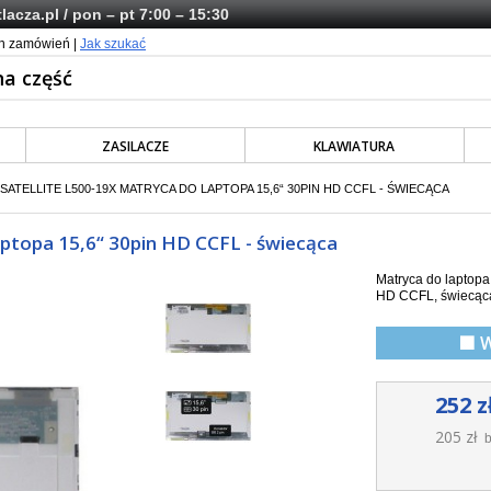
lacza.pl
/ pon – pt 7:00 – 15:30
ch zamówień |
Jak szukać
ZASILACZE
KLAWIATURA
SATELLITE L500-19X MATRYCA DO LAPTOPA 15,6“ 30PIN HD CCFL - ŚWIECĄCA
ptopa 15,6“ 30pin HD CCFL - świecąca
Matryca do laptop
HD CCFL,
świecąc
🟩 
252 z
205 zł
b