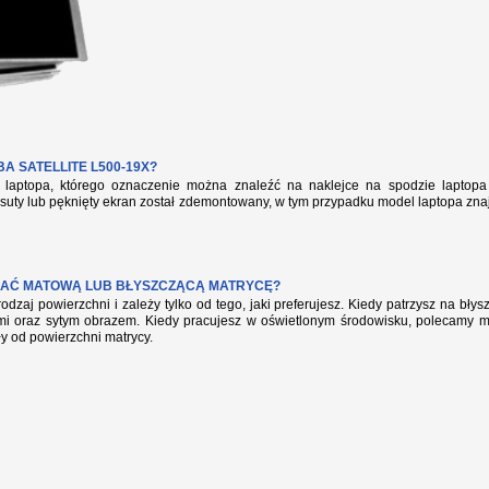
 SATELLITE L500-19X?
aptopa, którego oznaczenie można znaleźć na naklejce na spodzie laptopa 
suty lub pęknięty ekran został zdemontowany, w tym przypadku model laptopa zna
AĆ MATOWĄ LUB BŁYSZCZĄCĄ MATRYCĘ?
rodzaj powierzchni i zależy tylko od tego, jaki preferujesz. Kiedy patrzysz na bł
mi oraz sytym obrazem. Kiedy pracujesz w oświetlonym środowisku, polecamy mat
ły od powierzchni matrycy.