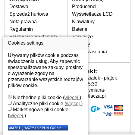
pojawiające się pionowe pasy, ciemny
Dostawa
Producenci
ekran, migotanie lub nierównomierną
Sprzedaż hurtowa
Wyświetlacze LCD
jasność ekranu.
Nota prawna
Klawiatury
Regulamin
Baterie
LCD MATRYCE
Przetwarzanie danych
Zasilacze
NAJWYZSZEJ JAKOŚCI!
osobowych
Cookies settings
Zawiasy
W naszym magazynie przez
Gdzie nas znajdziesz
Złącza zasilania
cały okres gwarancji posiadamy
Używamy plików cookie podczas
wyłącznie wysokiej jakości
świadczenia usług. Aby zapewnić
oryginalne matryce klasy A+ bez
spersonalizowane zakupy, prosimy
Kontakt:
Twoje konto
wadliwych pikseli.
o wyrażenie zgody na
Poniedziałek - piątek
przetwarzanie wszystkich rodzajów
JAK WYBRAĆ ODPOWIEDNI EKRAN
Twoje konto
7:00 - 15:30
plików cookie.
DO LAPTOPA SONY VAIO VPC-EB18?
Dane osobowe
info@wymiana-
Odpowiedni ekran można dobrać do
Adresy
wyswietlacza.pl
Niezbędne pliki cookie
(
więcej
)
konkretnego modelu laptopa, którego
Historia zamówień
Analityczne pliki cookie
(
więcej
)
oznaczenie można znaleźć na naklejce
Marketingowe pliki cookie
na spodzie laptopa lub pod baterią, bywa
(
więcej
)
również umieszczone na ramkach lub
obudowie klawiatury. Jeżeli zepsuty lub
pęknięty ekran został zdemontowany, w