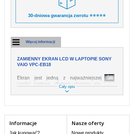
30-dniowa gwarancja zwrotu ⭐⭐⭐⭐⭐
Więcej informacji
ZAMIENNY EKRAN LCD W LAPTOPIE SONY
VAIO VPC-EB18
Ekran jest jedną z najważniejszej
części laptopa, dlatego staramy się,
Cały opis
żeby był jak najwyższej jakości. Służy
on do wyświetlania tekstu lub obrazu w
różnych formach. Ponieważ może łatwo
ulec uszkodzeniu, należy obchodzić się
z nim z jak największą ostrożnością. Do
najczęstszych uszkodzeń można
Informacje
Nasze oferty
zaliczyć uszkodzenia mechaniczne np.
rozbity lub pęknięty ekran, następnie
Jak kupować?
Nowe produkty