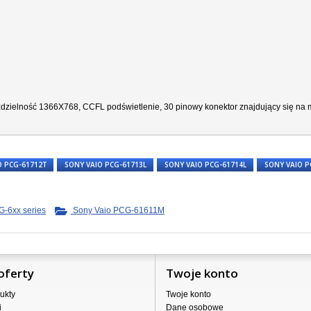
ozdzielność 1366X768, CCFL podświetlenie, 30 pinowy konektor znajdujący się na m
O PCG-61712T
SONY VAIO PCG-61713L
SONY VAIO PCG-61714L
SONY VAIO P
-6xx series
Sony Vaio PCG-61611M
oferty
Twoje konto
ukty
Twoje konto
i
Dane osobowe