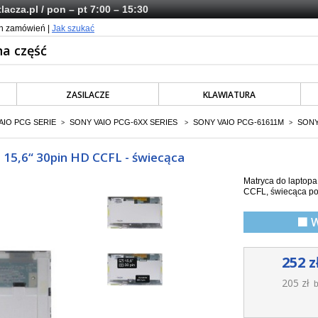
lacza.pl
/ pon – pt 7:00 – 15:30
ch zamówień |
Jak szukać
ZASILACZE
KLAWIATURA
AIO PCG SERIE
SONY VAIO PCG-6XX SERIES
SONY VAIO PCG-61611M
SONY
>
>
>
15,6“ 30pin HD CCFL - świecąca
Matryca do laptop
CCFL,
świecąca po
🟩 
252 z
205 zł
b