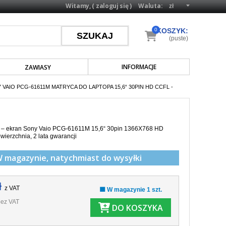
Witamy, (
zaloguj się
)
Waluta:
0
KOSZYK:
(puste)
INFORMACJE
ZAWIASY
 VAIO PCG-61611M MATRYCA DO LAPTOPA 15,6“ 30PIN HD CCFL -
a – ekran Sony Vaio PCG-61611M 15,6“ 30pin 1366X768 HD
wierzchnia,
2 lata gwarancji
W magazynie,
natychmiast do wysyłki
ł
z VAT
🟩 W magazynie 1 szt.
ez VAT
DO KOSZYKA