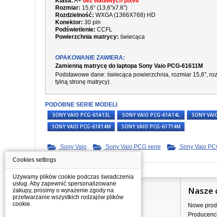
Klasa:
A+
bez wadliwych pixeli
Rozmiar:
15,6“ (13,6"x7.6")
Rozdzielność:
WXGA (1366X768) HD
Konektor:
30 pin
Podświetlenie:
CCFL
Powierzchnia matrycy:
świecąca
OPAKOWANIE ZAWIERA:
Zamienną matrycę do laptopa Sony Vaio PCG-61611M
Podstawowe dane:
świecąca
powierzchnia,
rozmiar 15,6", r
tylną stronę matrycy).
PODOBNE SERIE MODELI
SONY VAIO PCG-61A13L
SONY VAIO PCG-61A14L
SONY VAI
SONY VAIO PCG-61814M
SONY VAIO PCG-61714M
Sony Vaio
Sony Vaio PCG serie
Sony Vaio PCG
Cookies settings
Używamy plików cookie podczas świadczenia
usług. Aby zapewnić spersonalizowane
Informacje
Nasze 
zakupy, prosimy o wyrażenie zgody na
przetwarzanie wszystkich rodzajów plików
cookie.
Jak kupować?
Nowe prod
Dostawa
Producenc