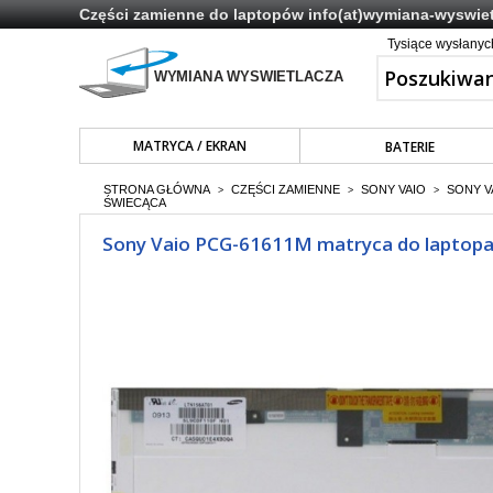
Części zamienne do laptopów
info(at)wymiana-wyswiet
Tysiące wysłany
MATRYCA / EKRAN
BATERIE
STRONA GŁÓWNA
CZĘŚCI ZAMIENNE
SONY VAIO
SONY V
>
>
>
ŚWIECĄCA
Sony Vaio PCG-61611M matryca do laptopa 