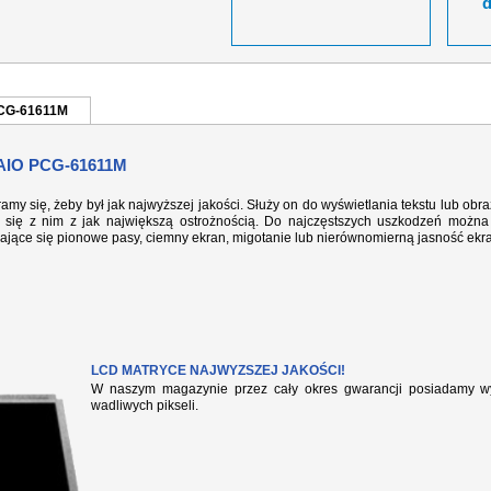
PCG-61611M
IO PCG-61611M
ramy się, żeby był jak najwyższej jakości. Służy on do wyświetlania tekstu lub ob
się z nim z jak największą ostrożnością. Do najczęstszych uszkodzeń można 
iające się pionowe pasy, ciemny ekran, migotanie lub nierównomierną jasność ekr
LCD MATRYCE NAJWYZSZEJ JAKOŚCI!
W naszym magazynie przez cały okres gwarancji posiadamy wył
wadliwych pikseli.