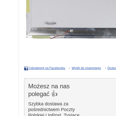
Wyślij do znajomego
Druku
Udostępnij na Facebooku
Możesz na nas
polegać 👍
Szybka dostawa za
pośrednictwem Poczty
Polskiej i InPost. Tysiące