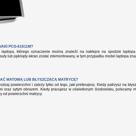
AIO PCG-61611M?
aptopa, którego oznaczenie można znaleźć na naklejce na spodzie laptopa 
suty lub pęknięty ekran został zdemontowany, w tym przypadku model laptopa zna
AĆ MATOWĄ LUB BŁYSZCZĄCĄ MATRYCĘ?
rodzaj powierzchni i zależy tylko od tego, jaki preferujesz. Kiedy patrzysz na bł
mi oraz sytym obrazem. Kiedy pracujesz w oświetlonym środowisku, polecamy mat
ły od powierzchni matrycy.