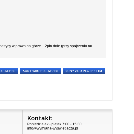
atrycy w prawo na górze + 2pin dole (przy spojrzeniu na
CG-61813L
SONY VAIO PCG-61913L
SONY VAIO PCG-61111M
Kontakt:
Poniedziałek - piątek 7:00 - 15:30
info@wymiana-wyswietlacza.pl