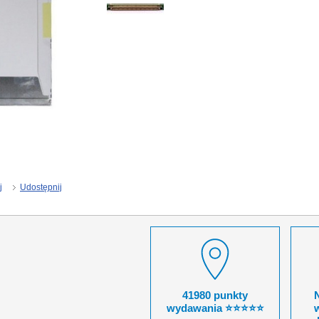
j
Udostępnij
41980 punkty
wydawania ⭐⭐⭐⭐⭐
w