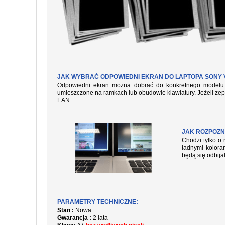
JAK WYBRAĆ ODPOWIEDNI EKRAN DO LAPTOPA SONY V
Odpowiedni ekran można dobrać do konkretnego modelu l
umieszczone na ramkach lub obudowie klawiatury. Jeżeli zep
EAN
JAK ROZPOZN
Chodzi tylko o 
ładnymi kolora
będą się odbija
PARAMETRY TECHNICZNE:
Stan :
Nowa
Gwarancja :
2 lata