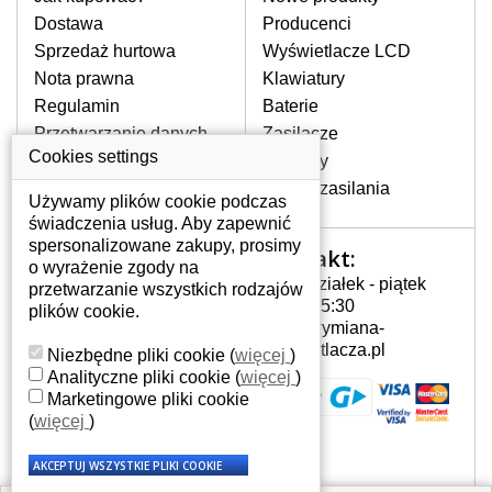
pojawiające się pionowe pasy, ciemny
Dostawa
Producenci
ekran, migotanie lub nierównomierną
Sprzedaż hurtowa
Wyświetlacze LCD
jasność ekranu.
Nota prawna
Klawiatury
Regulamin
Baterie
LCD MATRYCE
Przetwarzanie danych
Zasilacze
NAJWYZSZEJ JAKOŚCI!
osobowych
Cookies settings
Zawiasy
W naszym magazynie przez
Gdzie nas znajdziesz
Złącza zasilania
cały okres gwarancji posiadamy
Używamy plików cookie podczas
wyłącznie wysokiej jakości
świadczenia usług. Aby zapewnić
oryginalne matryce klasy A+ bez
spersonalizowane zakupy, prosimy
Kontakt:
Twoje konto
wadliwych pikseli.
o wyrażenie zgody na
Poniedziałek - piątek
przetwarzanie wszystkich rodzajów
JAK WYBRAĆ ODPOWIEDNI EKRAN
Twoje konto
7:00 - 15:30
plików cookie.
DO LAPTOPA SAMSUNG NP-R519-
Dane osobowe
info@wymiana-
R519 ANO 02DE?
Adresy
wyswietlacza.pl
Niezbędne pliki cookie
(
więcej
)
Odpowiedni ekran można dobrać do
Historia zamówień
Analityczne pliki cookie
(
więcej
)
konkretnego modelu laptopa, którego
Marketingowe pliki cookie
oznaczenie można znaleźć na naklejce
(
więcej
)
na spodzie laptopa lub pod baterią, bywa
również umieszczone na ramkach lub
obudowie klawiatury. Jeżeli zepsuty lub