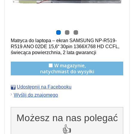
Matryca do laptopa – ekran SAMSUNG NP-R519-
R519 ANO 02DE 15,6“ 30pin 1366X768 HD CCFL,
świecąca powierzchnia,
2 lata gwarancji
🟩 W magazynie,
natychmiast do wysyłki
Udostępnij na Facebooku
Wyślij do znajomego
Możesz na nas polegać
👍