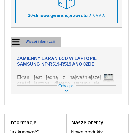
30-dniowa gwarancja zwrotu ⭐⭐⭐⭐⭐
Więcej informacji
ZAMIENNY EKRAN LCD W LAPTOPIE
SAMSUNG NP-R519-R519 ANO 02DE
Ekran jest jedną z najważniejszej
części laptopa, dlatego staramy się,
Cały opis
żeby był jak najwyższej jakości. Służy
on do wyświetlania tekstu lub obrazu w
różnych formach. Ponieważ może łatwo
ulec uszkodzeniu, należy obchodzić się
z nim z jak największą ostrożnością. Do
najczęstszych uszkodzeń można
Informacje
Nasze oferty
zaliczyć uszkodzenia mechaniczne np.
rozbity lub pęknięty ekran, następnie
Jak kupować?
Nowe produkty