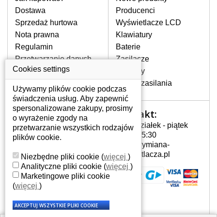
pojawiające się pionowe pasy, ciemny
Dostawa
Producenci
ekran, migotanie lub nierównomierną
Sprzedaż hurtowa
Wyświetlacze LCD
jasność ekranu.
Nota prawna
Klawiatury
Regulamin
Baterie
LCD MATRYCE
Przetwarzanie danych
Zasilacze
NAJWYZSZEJ JAKOŚCI!
osobowych
Cookies settings
Zawiasy
W naszym magazynie przez
Gdzie nas znajdziesz
Złącza zasilania
cały okres gwarancji posiadamy
Używamy plików cookie podczas
wyłącznie wysokiej jakości
świadczenia usług. Aby zapewnić
oryginalne matryce klasy A+ bez
spersonalizowane zakupy, prosimy
Kontakt:
Twoje konto
wadliwych pikseli.
o wyrażenie zgody na
Poniedziałek - piątek
przetwarzanie wszystkich rodzajów
JAK WYBRAĆ ODPOWIEDNI EKRAN
Twoje konto
7:00 - 15:30
plików cookie.
DO LAPTOPA LP156WH1-TLB1?
Dane osobowe
info@wymiana-
Odpowiedni ekran można dobrać do
Adresy
wyswietlacza.pl
Niezbędne pliki cookie
(
więcej
)
konkretnego modelu laptopa, którego
Historia zamówień
Analityczne pliki cookie
(
więcej
)
oznaczenie można znaleźć na naklejce
Marketingowe pliki cookie
na spodzie laptopa lub pod baterią, bywa
(
więcej
)
również umieszczone na ramkach lub
obudowie klawiatury. Jeżeli zepsuty lub
pęknięty ekran został zdemontowany, w