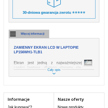
30-dniowa gwarancja zwrotu ⭐⭐⭐⭐⭐
Więcej informacji
ZAMIENNY EKRAN LCD W LAPTOPIE
LP156WH1-TLB1
Ekran jest jedną z najważniejszej
części laptopa, dlatego staramy się,
Cały opis
żeby był jak najwyższej jakości. Służy
on do wyświetlania tekstu lub obrazu w
różnych formach. Ponieważ może łatwo
ulec uszkodzeniu, należy obchodzić się
z nim z jak największą ostrożnością. Do
najczęstszych uszkodzeń można
Informacje
Nasze oferty
zaliczyć uszkodzenia mechaniczne np.
rozbity lub pęknięty ekran, następnie
Jak kupować?
Nowe produkty