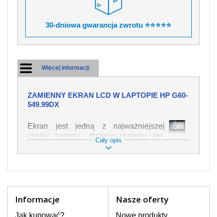
30-dniowa gwarancja zwrotu ⭐⭐⭐⭐⭐
Więcej informacji
ZAMIENNY EKRAN LCD W LAPTOPIE HP G60-
549.99DX
Ekran jest jedną z najważniejszej
części laptopa, dlatego staramy się,
Cały opis
żeby był jak najwyższej jakości. Służy
on do wyświetlania tekstu lub obrazu w
różnych formach. Ponieważ może łatwo
ulec uszkodzeniu, należy obchodzić się
z nim z jak największą ostrożnością. Do
najczęstszych uszkodzeń można
Informacje
Nasze oferty
zaliczyć uszkodzenia mechaniczne np.
rozbity lub pęknięty ekran, następnie
Jak kupować?
Nowe produkty