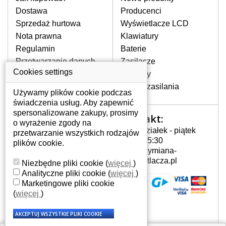
pojawiające się pionowe pasy, ciemny
Dostawa
Producenci
ekran, migotanie lub nierównomierną
Sprzedaż hurtowa
Wyświetlacze LCD
jasność ekranu.
Nota prawna
Klawiatury
Regulamin
Baterie
LCD MATRYCE
Przetwarzanie danych
Zasilacze
NAJWYZSZEJ JAKOŚCI!
osobowych
Cookies settings
Zawiasy
W naszym magazynie przez
Gdzie nas znajdziesz
Złącza zasilania
cały okres gwarancji posiadamy
Używamy plików cookie podczas
wyłącznie wysokiej jakości
świadczenia usług. Aby zapewnić
oryginalne matryce klasy A+ bez
spersonalizowane zakupy, prosimy
Kontakt:
Twoje konto
wadliwych pikseli.
o wyrażenie zgody na
Poniedziałek - piątek
przetwarzanie wszystkich rodzajów
JAK WYBRAĆ ODPOWIEDNI EKRAN
Twoje konto
7:00 - 15:30
plików cookie.
DO LAPTOPA HP G60-549.99DX?
Dane osobowe
info@wymiana-
Odpowiedni ekran można dobrać do
Adresy
wyswietlacza.pl
Niezbędne pliki cookie
(
więcej
)
konkretnego modelu laptopa, którego
Historia zamówień
Analityczne pliki cookie
(
więcej
)
oznaczenie można znaleźć na naklejce
Marketingowe pliki cookie
na spodzie laptopa lub pod baterią, bywa
(
więcej
)
również umieszczone na ramkach lub
obudowie klawiatury. Jeżeli zepsuty lub
pęknięty ekran został zdemontowany, w