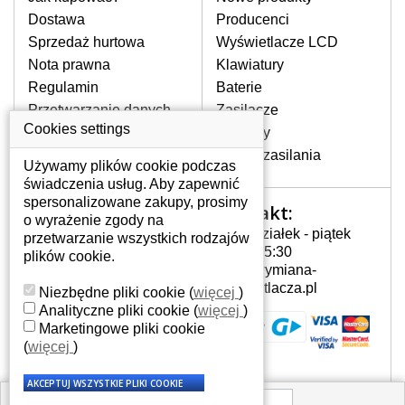
pojawiające się pionowe pasy, ciemny
Dostawa
Producenci
ekran, migotanie lub nierównomierną
Sprzedaż hurtowa
Wyświetlacze LCD
jasność ekranu.
Nota prawna
Klawiatury
Regulamin
Baterie
LCD MATRYCE
Przetwarzanie danych
Zasilacze
NAJWYZSZEJ JAKOŚCI!
osobowych
Cookies settings
Zawiasy
W naszym magazynie przez
Gdzie nas znajdziesz
Złącza zasilania
cały okres gwarancji posiadamy
Używamy plików cookie podczas
wyłącznie wysokiej jakości
świadczenia usług. Aby zapewnić
oryginalne matryce klasy A+ bez
spersonalizowane zakupy, prosimy
Kontakt:
Twoje konto
wadliwych pikseli.
o wyrażenie zgody na
Poniedziałek - piątek
przetwarzanie wszystkich rodzajów
JAK WYBRAĆ ODPOWIEDNI EKRAN
Twoje konto
7:00 - 15:30
plików cookie.
DO LAPTOPA SAMSUNG
Dane osobowe
info@wymiana-
LTN101NT09?
Adresy
wyswietlacza.pl
Niezbędne pliki cookie
(
więcej
)
Odpowiedni ekran można dobrać do
Historia zamówień
Analityczne pliki cookie
(
więcej
)
konkretnego modelu laptopa, którego
Marketingowe pliki cookie
oznaczenie można znaleźć na naklejce
(
więcej
)
na spodzie laptopa lub pod baterią, bywa
również umieszczone na ramkach lub
obudowie klawiatury. Jeżeli zepsuty lub