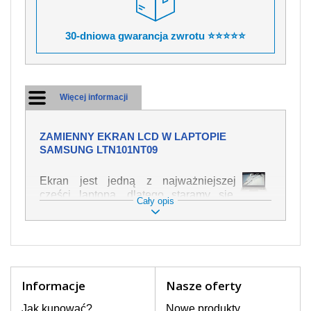
30-dniowa gwarancja zwrotu ⭐⭐⭐⭐⭐
Więcej informacji
ZAMIENNY EKRAN LCD W LAPTOPIE
SAMSUNG LTN101NT09
Ekran jest jedną z najważniejszej
części laptopa, dlatego staramy się,
Cały opis
żeby był jak najwyższej jakości. Służy
on do wyświetlania tekstu lub obrazu w
różnych formach. Ponieważ może łatwo
ulec uszkodzeniu, należy obchodzić się
z nim z jak największą ostrożnością. Do
najczęstszych uszkodzeń można
Informacje
Nasze oferty
zaliczyć uszkodzenia mechaniczne np.
rozbity lub pęknięty ekran, następnie
Jak kupować?
Nowe produkty