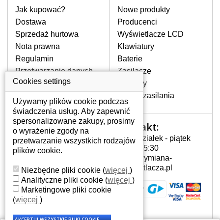
rozbity lub pęknięty ekran, następnie
Jak kupować?
Nowe produkty
pojawiające się pionowe pasy, ciemny
Dostawa
Producenci
ekran, migotanie lub nierównomierną
Sprzedaż hurtowa
Wyświetlacze LCD
jasność ekranu.
Nota prawna
Klawiatury
Regulamin
Baterie
LCD MATRYCE
Przetwarzanie danych
Zasilacze
NAJWYZSZEJ JAKOŚCI!
osobowych
Cookies settings
Zawiasy
W naszym magazynie przez
Gdzie nas znajdziesz
Złącza zasilania
cały okres gwarancji posiadamy
Używamy plików cookie podczas
wyłącznie wysokiej jakości
świadczenia usług. Aby zapewnić
oryginalne matryce klasy A+ bez
spersonalizowane zakupy, prosimy
Kontakt:
Twoje konto
wadliwych pikseli.
o wyrażenie zgody na
Poniedziałek - piątek
przetwarzanie wszystkich rodzajów
JAK WYBRAĆ ODPOWIEDNI EKRAN
Twoje konto
7:00 - 15:30
plików cookie.
DO LAPTOPA ACER ASPIRE ONE
Dane osobowe
info@wymiana-
D255E-2677?
Adresy
wyswietlacza.pl
Niezbędne pliki cookie
(
więcej
)
Odpowiedni ekran można dobrać do
Historia zamówień
Analityczne pliki cookie
(
więcej
)
konkretnego modelu laptopa, którego
Marketingowe pliki cookie
oznaczenie można znaleźć na naklejce
(
więcej
)
na spodzie laptopa lub pod baterią, bywa
również umieszczone na ramkach lub