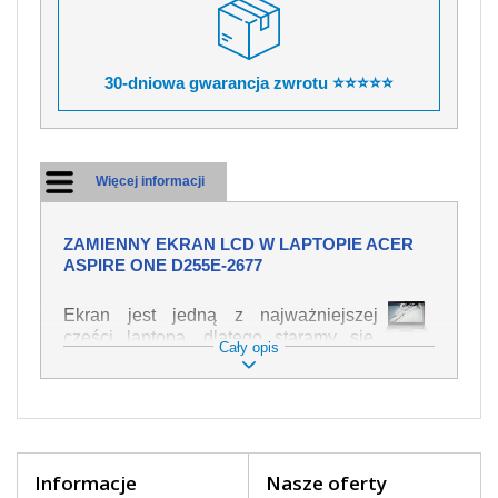
30-dniowa gwarancja zwrotu ⭐⭐⭐⭐⭐
Więcej informacji
ZAMIENNY EKRAN LCD W LAPTOPIE ACER
ASPIRE ONE D255E-2677
Ekran jest jedną z najważniejszej
części laptopa, dlatego staramy się,
Cały opis
żeby był jak najwyższej jakości. Służy
on do wyświetlania tekstu lub obrazu w
różnych formach. Ponieważ może łatwo
ulec uszkodzeniu, należy obchodzić się
z nim z jak największą ostrożnością. Do
najczęstszych uszkodzeń można
Informacje
Nasze oferty
zaliczyć uszkodzenia mechaniczne np.