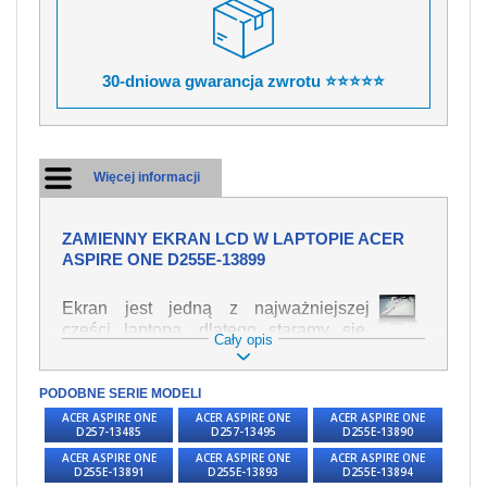
30-dniowa gwarancja zwrotu ⭐⭐⭐⭐⭐
Więcej informacji
ZAMIENNY EKRAN LCD W LAPTOPIE ACER
ASPIRE ONE D255E-13899
Ekran jest jedną z najważniejszej
części laptopa, dlatego staramy się,
Cały opis
żeby był jak najwyższej jakości. Służy
on do wyświetlania tekstu lub obrazu w
PODOBNE SERIE MODELI
różnych formach. Ponieważ może łatwo
ulec uszkodzeniu, należy obchodzić się
ACER ASPIRE ONE
ACER ASPIRE ONE
ACER ASPIRE ONE
D257-13485
D257-13495
D255E-13890
z nim z jak największą ostrożnością. Do
ACER ASPIRE ONE
ACER ASPIRE ONE
ACER ASPIRE ONE
najczęstszych uszkodzeń można
D255E-13891
D255E-13893
D255E-13894
zaliczyć uszkodzenia mechaniczne np.