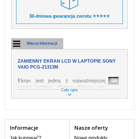
30-dniowa gwarancja zwrotu ⭐⭐⭐⭐⭐
Więcej informacji
ZAMIENNY EKRAN LCD W LAPTOPIE SONY
VAIO PCG-21313M
Ekran jest jedną z najważniejszej
części laptopa, dlatego staramy się,
Cały opis
żeby był jak najwyższej jakości. Służy
on do wyświetlania tekstu lub obrazu w
różnych formach. Ponieważ może łatwo
ulec uszkodzeniu, należy obchodzić się
z nim z jak największą ostrożnością. Do
najczęstszych uszkodzeń można
Informacje
Nasze oferty
zaliczyć uszkodzenia mechaniczne np.
rozbity lub pęknięty ekran, następnie
Jak kupować?
Nowe produkty