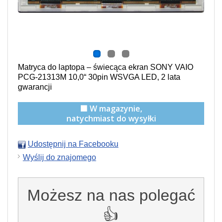
Matryca do laptopa –
świecąca
ekran SONY VAIO
PCG-21313M 10,0“ 30pin WSVGA LED, 2 lata
gwarancji
🟩 W magazynie,
natychmiast do wysyłki
Udostępnij na Facebooku
Wyślij do znajomego
Możesz na nas polegać
👍