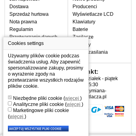
pojawiające się pionowe pasy, ciemny
Dostawa
Producenci
ekran, migotanie lub nierównomierną
Sprzedaż hurtowa
Wyświetlacze LCD
jasność ekranu.
Nota prawna
Klawiatury
Regulamin
Baterie
LCD MATRYCE
Przetwarzanie danych
Zasilacze
NAJWYZSZEJ JAKOŚCI!
osobowych
Cookies settings
Zawiasy
W naszym magazynie przez
Gdzie nas znajdziesz
Złącza zasilania
cały okres gwarancji posiadamy
Używamy plików cookie podczas
wyłącznie wysokiej jakości
świadczenia usług. Aby zapewnić
oryginalne matryce klasy A+ bez
spersonalizowane zakupy, prosimy
Kontakt:
Twoje konto
wadliwych pikseli.
o wyrażenie zgody na
Poniedziałek - piątek
przetwarzanie wszystkich rodzajów
JAK WYBRAĆ ODPOWIEDNI EKRAN
Twoje konto
7:00 - 15:30
plików cookie.
DO LAPTOPA SONY VAIO PCG-
Dane osobowe
info@wymiana-
21313M?
Adresy
wyswietlacza.pl
Niezbędne pliki cookie
(
więcej
)
Odpowiedni ekran można dobrać do
Historia zamówień
Analityczne pliki cookie
(
więcej
)
konkretnego modelu laptopa, którego
Marketingowe pliki cookie
oznaczenie można znaleźć na naklejce
(
więcej
)
na spodzie laptopa lub pod baterią, bywa
również umieszczone na ramkach lub
obudowie klawiatury. Jeżeli zepsuty lub