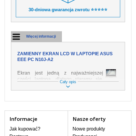
30-dniowa gwarancja zwrotu ⭐⭐⭐⭐⭐
Więcej informacji
ZAMIENNY EKRAN LCD W LAPTOPIE ASUS
EEE PC N10J-A2
Ekran jest jedną z najważniejszej
części laptopa, dlatego staramy się,
Cały opis
żeby był jak najwyższej jakości. Służy
on do wyświetlania tekstu lub obrazu w
różnych formach. Ponieważ może łatwo
ulec uszkodzeniu, należy obchodzić się
z nim z jak największą ostrożnością. Do
najczęstszych uszkodzeń można
Informacje
Nasze oferty
zaliczyć uszkodzenia mechaniczne np.
rozbity lub pęknięty ekran, następnie
Jak kupować?
Nowe produkty
pojawiające się pionowe pasy, ciemny