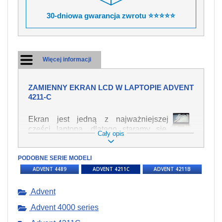
30-dniowa gwarancja zwrotu ⭐⭐⭐⭐⭐
Więcej informacji
ZAMIENNY EKRAN LCD W LAPTOPIE ADVENT
4211-C
Ekran jest jedną z najważniejszej
części laptopa, dlatego staramy się,
Cały opis
żeby był jak najwyższej jakości. Służy
on do wyświetlania tekstu lub obrazu w
PODOBNE SERIE MODELI
różnych formach. Ponieważ może łatwo
ulec uszkodzeniu, należy obchodzić się
ADVENT 4489
ADVENT 4211C
ADVENT 4211B
z nim z jak największą ostrożnością. Do
najczęstszych uszkodzeń można
Advent
zaliczyć uszkodzenia mechaniczne np.
Advent 4000 series
rozbity lub pęknięty ekran, następnie
pojawiające się pionowe pasy, ciemny