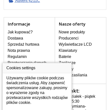
Advent 4211C
ekran, migotanie lub nierównomierną
jasność ekranu.
LCD MATRYCE
Informacje
Nasze oferty
NAJWYZSZEJ JAKOŚCI!
Jak kupować?
Nowe produkty
W naszym magazynie przez
cały okres gwarancji posiadamy
Dostawa
Producenci
wyłącznie wysokiej jakości
Sprzedaż hurtowa
Wyświetlacze LCD
oryginalne matryce klasy A+ bez
Nota prawna
Klawiatury
wadliwych pikseli.
Regulamin
Baterie
JAK WYBRAĆ ODPOWIEDNI EKRAN
Przetwarzanie danych
Zasilacze
DO LAPTOPA ADVENT 4211-C?
osobowych
Cookies settings
Zawiasy
Odpowiedni ekran można dobrać do
Gdzie nas znajdziesz
Złącza zasilania
konkretnego modelu laptopa, którego
Używamy plików cookie podczas
oznaczenie można znaleźć na naklejce
świadczenia usług. Aby zapewnić
na spodzie laptopa lub pod baterią, bywa
spersonalizowane zakupy, prosimy
Kontakt:
Twoje konto
również umieszczone na ramkach lub
o wyrażenie zgody na
obudowie klawiatury. Jeżeli zepsuty lub
Poniedziałek - piątek
przetwarzanie wszystkich rodzajów
Twoje konto
pęknięty ekran został zdemontowany, w
7:00 - 15:30
plików cookie.
Dane osobowe
tym przypadku model laptopa znajdziesz
info@wymiana-