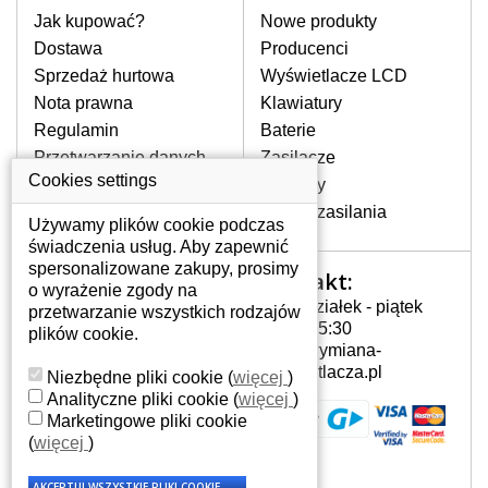
rozbity lub pęknięty ekran, następnie
Jak kupować?
Nowe produkty
pojawiające się pionowe pasy, ciemny
Dostawa
Producenci
ekran, migotanie lub nierównomierną
Sprzedaż hurtowa
Wyświetlacze LCD
jasność ekranu.
Nota prawna
Klawiatury
Regulamin
Baterie
LCD MATRYCE
Przetwarzanie danych
Zasilacze
NAJWYZSZEJ JAKOŚCI!
osobowych
Cookies settings
Zawiasy
W naszym magazynie przez
Gdzie nas znajdziesz
Złącza zasilania
cały okres gwarancji posiadamy
Używamy plików cookie podczas
wyłącznie wysokiej jakości
świadczenia usług. Aby zapewnić
oryginalne matryce klasy A+ bez
spersonalizowane zakupy, prosimy
Kontakt:
Twoje konto
wadliwych pikseli.
o wyrażenie zgody na
Poniedziałek - piątek
przetwarzanie wszystkich rodzajów
JAK WYBRAĆ ODPOWIEDNI EKRAN
Twoje konto
7:00 - 15:30
plików cookie.
DO LAPTOPA ASUS EEE PC 904XP
Dane osobowe
info@wymiana-
005 12G?
Adresy
wyswietlacza.pl
Niezbędne pliki cookie
(
więcej
)
Odpowiedni ekran można dobrać do
Historia zamówień
Analityczne pliki cookie
(
więcej
)
konkretnego modelu laptopa, którego
Marketingowe pliki cookie
oznaczenie można znaleźć na naklejce
(
więcej
)
na spodzie laptopa lub pod baterią, bywa
również umieszczone na ramkach lub