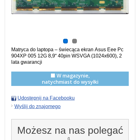
Matryca do laptopa –
świecąca
ekran Asus Eee Pc
904XP 005 12G 8,9“ 40pin WSVGA (1024x600), 2
lata gwarancji
🟩 W magazynie,
natychmiast do wysyłki
Udostępnij na Facebooku
Wyślij do znajomego
Możesz na nas polegać