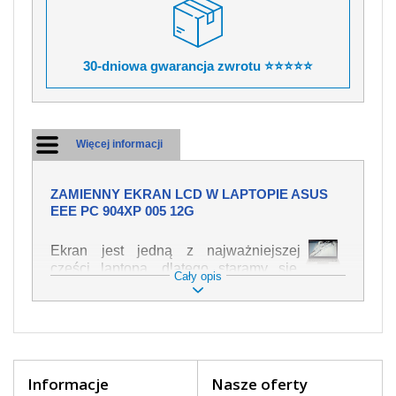
30-dniowa gwarancja zwrotu ⭐⭐⭐⭐⭐
Więcej informacji
ZAMIENNY EKRAN LCD W LAPTOPIE ASUS
EEE PC 904XP 005 12G
Ekran jest jedną z najważniejszej
części laptopa, dlatego staramy się,
Cały opis
żeby był jak najwyższej jakości. Służy
on do wyświetlania tekstu lub obrazu w
różnych formach. Ponieważ może łatwo
ulec uszkodzeniu, należy obchodzić się
z nim z jak największą ostrożnością. Do
najczęstszych uszkodzeń można
Informacje
Nasze oferty
zaliczyć uszkodzenia mechaniczne np.