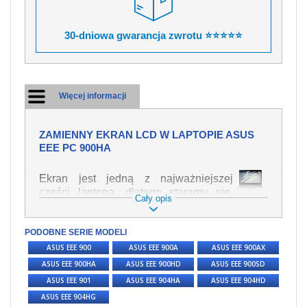
30-dniowa gwarancja zwrotu ⭐⭐⭐⭐⭐
Więcej informacji
ZAMIENNY EKRAN LCD W LAPTOPIE ASUS
EEE PC 900HA
Ekran jest jedną z najważniejszej
części laptopa, dlatego staramy się,
Cały opis
żeby był jak najwyższej jakości. Służy
on do wyświetlania tekstu lub obrazu w
PODOBNE SERIE MODELI
różnych formach. Ponieważ może łatwo
ulec uszkodzeniu, należy obchodzić się
ASUS EEE 900
ASUS EEE 900A
ASUS EEE 900AX
z nim z jak największą ostrożnością. Do
ASUS EEE 900HA
ASUS EEE 900HD
ASUS EEE 900SD
najczęstszych uszkodzeń można
ASUS EEE 901
ASUS EEE 904HA
ASUS EEE 904HD
zaliczyć uszkodzenia mechaniczne np.
ASUS EEE 904HG
rozbity lub pęknięty ekran, następnie