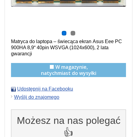
Matryca do laptopa –
świecąca
ekran Asus Eee PC
900HA 8,9“ 40pin WSVGA (1024x600), 2 lata
gwarancji
🟩 W magazynie,
natychmiast do wysyłki
Udostępnij na Facebooku
Wyślij do znajomego
Możesz na nas polegać
👍