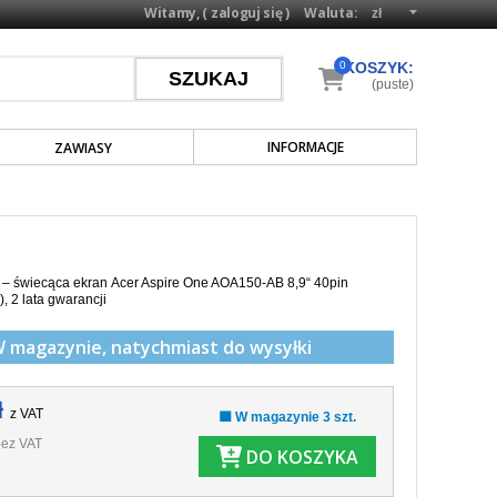
Witamy, (
zaloguj się
)
Waluta:
0
KOSZYK:
(puste)
INFORMACJE
ZAWIASY
a –
świecąca
ekran Acer Aspire One AOA150-AB 8,9“ 40pin
 2 lata gwarancji
W magazynie,
natychmiast do wysyłki
ł
z VAT
🟩 W magazynie 3 szt.
ez VAT
DO KOSZYKA