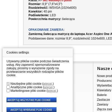
Klasa:
A+
bez wadliwych pixeli
Rozmiar:
8,9" (7,6"x4,5")
Rozdzielność:
WSVGA (1024x600)
Konektor:
40 pin
Podświetlenie:
LED
Powierzchnia matrycy:
świecąca
OPAKOWANIE ZAWIERA:
Zamienną świecąca matrycę do laptopa Acer Aspire One
Podstawowe dane: rozmiar 8,9", rozdzielność 1024x600, LED p
Cookies settings
Używamy plików cookie podczas świadczenia
usług. Aby zapewnić spersonalizowane
Informacje
Nasze 
zakupy, prosimy o wyrażenie zgody na
przetwarzanie wszystkich rodzajów plików
cookie.
Jak kupować?
Nowe prod
Dostawa
Producenc
Niezbędne pliki cookie
(
więcej
)
Sprzedaż hurtowa
Wyświetla
Analityczne pliki cookie
(
więcej
)
Nota prawna
Klawiatury
Marketingowe pliki cookie
(
więcej
)
Regulamin
Baterie
Przetwarzanie danych osobowych
Zasilacze
Gdzie nas znajdziesz
Zawiasy
Złącza zasi