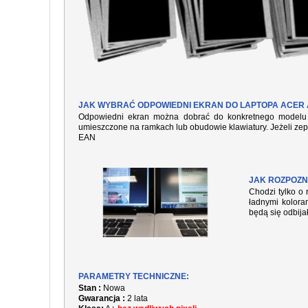
JAK WYBRAĆ ODPOWIEDNI EKRAN DO LAPTOPA ACER 
Odpowiedni ekran można dobrać do konkretnego modelu l
umieszczone na ramkach lub obudowie klawiatury. Jeżeli zep
EAN
JAK ROZPOZN
Chodzi tylko o 
ładnymi kolora
będą się odbija
PARAMETRY TECHNICZNE:
Stan :
Nowa
Gwarancja :
2 lata