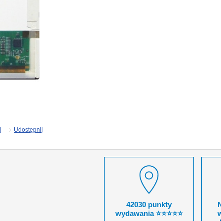
j
Udostępnij
42030 punkty
wydawania ⭐⭐⭐⭐⭐
w