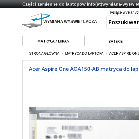
Części zamienne do laptopów
info(at)wymiana-wyswiet
Tysiące wysłany
MATRYCA / EKRAN
BATERIE
STRONA GŁÓWNA
MATRYCA DO LAPTOPA
ACER ASPIRE ONE
>
>
Acer Aspire One AOA150-AB matryca do lap