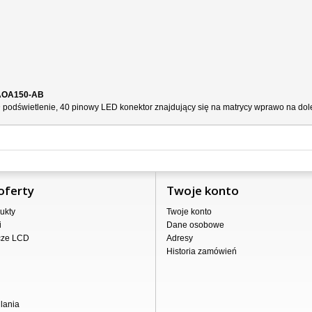
 AOA150-AB
odświetlenie, 40 pinowy LED konektor znajdujący się na matrycy wprawo na dole (
oferty
Twoje konto
ukty
Twoje konto
i
Dane osobowe
cze LCD
Adresy
Historia zamówień
lania