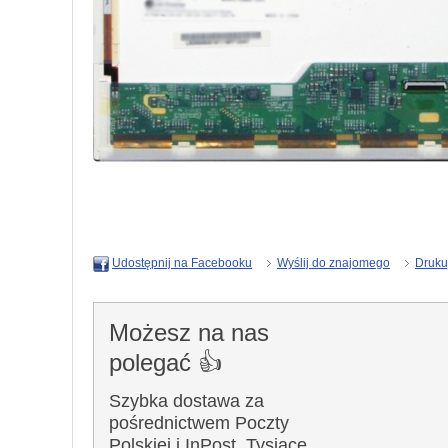
Wyślij do znajomego
Druku
Udostępnij na Facebooku
Możesz na nas
polegać 👍
Szybka dostawa za
pośrednictwem Poczty
Polskiej i InPost. Tysiące