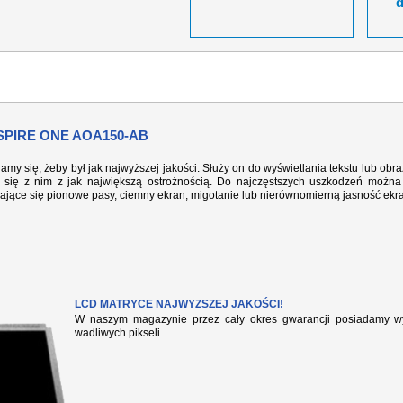
SPIRE ONE AOA150-AB
ramy się, żeby był jak najwyższej jakości. Służy on do wyświetlania tekstu lub ob
się z nim z jak największą ostrożnością. Do najczęstszych uszkodzeń można 
iające się pionowe pasy, ciemny ekran, migotanie lub nierównomierną jasność ekr
LCD MATRYCE NAJWYZSZEJ JAKOŚCI!
W naszym magazynie przez cały okres gwarancji posiadamy wył
wadliwych pikseli.