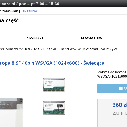
lacza.pl
/ pon – pt 7:00 – 15:30
ch zamówień |
Jak szukać
ZASILACZE
KLAWIATURA
 AOA150-AB MATRYCA DO LAPTOPA 8,9“ 40PIN WSVGA (1024X600) - ŚWIECĄCA
topa 8,9“ 40pin WSVGA (1024x600) - Świecąca
Matryca do laptop
WSVGA (1024x600),
🟩 
360 z
293 zł
b