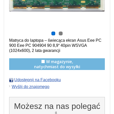
Matryca do laptopa –
świecąca
ekran Asus Eee PC
900 Eee PC 904904 90 8,9“ 40pin WSVGA
(1024x600), 2 lata gwarancji
🟩 W magazynie,
natychmiast do wysyłki
Udostępnij na Facebooku
Wyślij do znajomego
Możesz na nas polegać