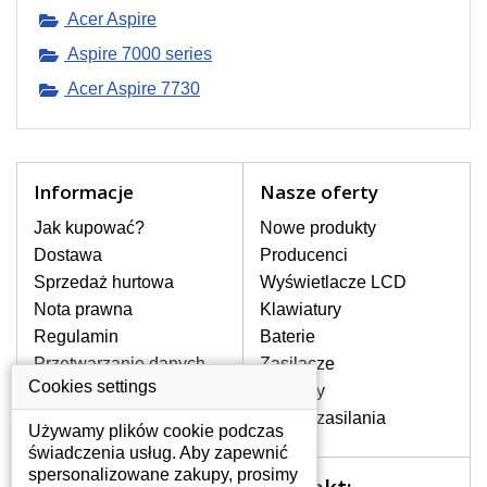
przeniesionej mocy
Acer Aspire
może laptop
pracować i ładować
Aspire 7000 series
baterię.
Acer Aspire 7730
W JAKI SPOSÓB MOGĘ
USZKODZIĆ ZŁĄCZE
Informacje
Nasze oferty
ZASILANIA DO
LAPTOPA?
Jak kupować?
Nowe produkty
Do
uszkodzenia złącza
Dostawa
Producenci
zasilania
może dojść np.
Sprzedaż hurtowa
Wyświetlacze LCD
uderzeniem o kant laptopa
Nota prawna
kiedy jest podłączony
Klawiatury
zasilacz. lub, zahacząc o
Regulamin
Baterie
kabel ładowarki
Przetwarzanie danych
Zasilacze
podłączony do złącza
osobowych
Cookies settings
Zawiasy
zasilania laptopa. W takim
Gdzie nas znajdziesz
przypadku złącze
Złącza zasilania
Używamy plików cookie podczas
wewnątrz laptopa jest
świadczenia usług. Aby zapewnić
uszkodzone, a jedyną
spersonalizowane zakupy, prosimy
Twoje konto
opcją naprawy jest jego