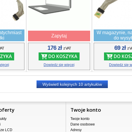
atychmiast
W magazynie, na
Zapytaj
łki
do wysył
176 zł
69 zł
VAT
z VAT
z V
ZYKA
DO KOSZYKA
DO KOS
więcej
Dowiedz się więcej
Dowiedz się w
Wyświetl kolejnych
10
artykułów
oferty
Twoje konto
ukty
Twoje konto
i
Dane osobowe
cze LCD
Adresy