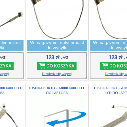
atychmiast
W magazynie, natychmiast
W magazynie, na
łki
do wysyłki
do wysył
123 zł
123 zł
 VAT
z VAT
z 
ZYKA
DO KOSZYKA
DO KOS
więcej
Dowiedz się więcej
Dowiedz się w
00 KABEL LCD
TOSHIBA PORTEGE M800 KABEL LCD
TOSHIBA PORTEGE M
OPA
DO LAPTOPA
LCD DO LAP