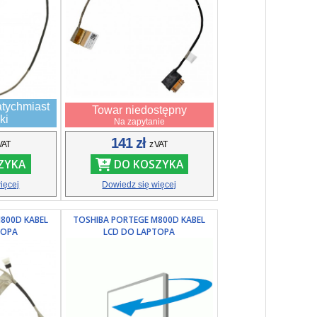
tychmiast
Towar niedostępny
ki
Na zapytanie
141 zł
VAT
z VAT
ZYKA
DO KOSZYKA
ięcej
Dowiedz się więcej
800D KABEL
TOSHIBA PORTEGE M800D KABEL
TOPA
LCD DO LAPTOPA