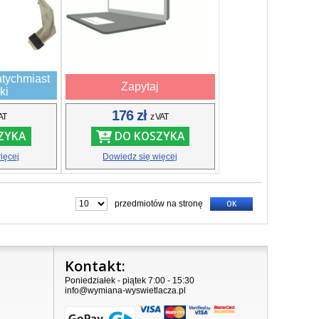
tychmiast
Zapytaj
ki
176 zł
AT
z VAT
ZYKA
DO KOSZYKA
ięcej
Dowiedz się więcej
przedmiotów na stronę
OK
Kontakt:
Poniedziałek - piątek 7:00 - 15:30
info@wymiana-wyswietlacza.pl