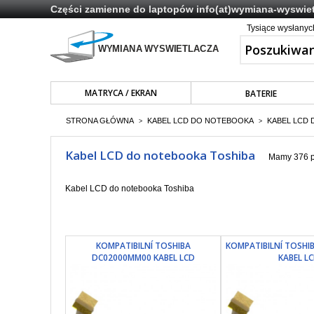
Części zamienne do laptopów
info(at)wymiana-wyswiet
Tysiące wysłany
MATRYCA / EKRAN
BATERIE
STRONA GŁÓWNA
KABEL LCD DO NOTEBOOKA
KABEL LCD
>
>
Kabel LCD do notebooka Toshiba
Mamy 376 p
Kabel LCD do notebooka Toshiba
KOMPATIBILNÍ TOSHIBA
KOMPATIBILNÍ TOSHI
DC02000MM00 KABEL LCD
KABEL L