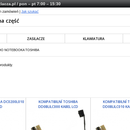
lacza.pl
/ pon – pt 7:00 – 15:30
ch zamówień |
Jak szukać
ZASILACZE
KLAWIATURA
 DO NOTEBOOKA TOSHIBA
rodukty.
BA DC0200L010
KOMPATIBILNÍ TOSHIBA
KOMPATIBILNÍ 
CD
DD0BLILC000 KABEL LCD
DD0BLILC010 KA