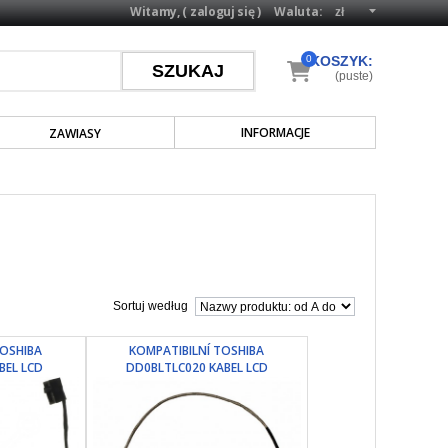
Witamy, (
zaloguj się
)
Waluta:
0
KOSZYK:
(puste)
INFORMACJE
ZAWIASY
Sortuj według
TOSHIBA
KOMPATIBILNÍ TOSHIBA
BEL LCD
DD0BLTLC020 KABEL LCD