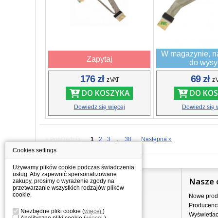
W magazynie, n
Zapytaj
do wysy
176 zł
69 zł
z VAT
z 
DO KOSZYKA
DO KOS
Dowiedz się więcej
Dowiedz się 
« Poprzednia
1
2
3
...
38
Następna »
Cookies settings
Używamy plików cookie podczas świadczenia
usług. Aby zapewnić spersonalizowane
Informacje
Nasze 
zakupy, prosimy o wyrażenie zgody na
przetwarzanie wszystkich rodzajów plików
cookie.
Jak kupować?
Nowe prod
Dostawa
Producenc
Niezbędne pliki cookie
(
więcej
)
Sprzedaż hurtowa
Wyświetla