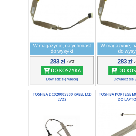
W magazynie, natychmiast
W magazynie, n
do wysyłki
do wysy
283 zł
283 zł
z VAT
z
DO KOSZYKA
DO KOS
Dowiedz się więcej
Dowiedz się 
TOSHIBA DC02000S800 KABEL LCD
TOSHIBA PORTEGE M8
LVDS
DO LAPT