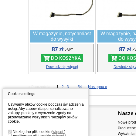
W magazynie, natychmiast
W magazynie, n
do wysyłki
do wysy
87 zł
87 zł
z VAT
z 
DO KOSZYKA
DO KOS
Dowiedz się więcej
Dowiedz się 
« Poprzednia
1
2
3
...
54
Następna »
Cookies settings
Używamy plików cookie podczas świadczenia
usług. Aby zapewnić spersonalizowane
Informacje
Nasze 
zakupy, prosimy o wyrażenie zgody na
przetwarzanie wszystkich rodzajów plików
cookie.
Jak kupować?
Nowe prod
Dostawa
Producenc
Niezbędne pliki cookie
(
więcej
)
Sprzedaż hurtowa
Wyświetla