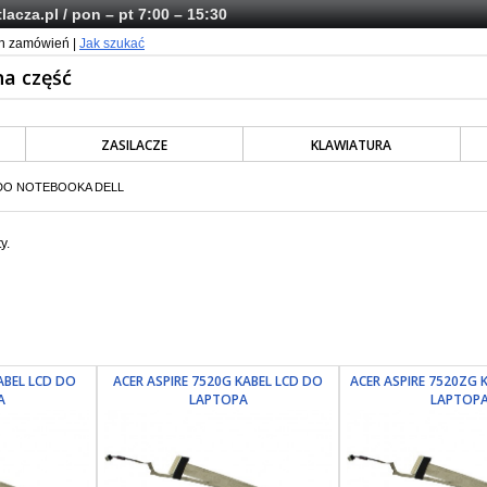
lacza.pl
/ pon – pt 7:00 – 15:30
ch zamówień |
Jak szukać
ZASILACZE
KLAWIATURA
 DO NOTEBOOKA DELL
y.
KABEL LCD DO
ACER ASPIRE 7520G KABEL LCD DO
ACER ASPIRE 7520ZG 
A
LAPTOPA
LAPTOP