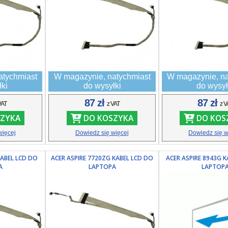
atychmiast
W magazynie, natychmiast
W magazynie, na
łki
do wysyłki
do wysył
87 zł
87 zł
VAT
z VAT
z V
ZYKA
DO KOSZYKA
DO KOS
więcej
Dowiedz się więcej
Dowiedz się w
KABEL LCD DO
ACER ASPIRE 7720ZG KABEL LCD DO
ACER ASPIRE 8943G 
A
LAPTOPA
LAPTOP