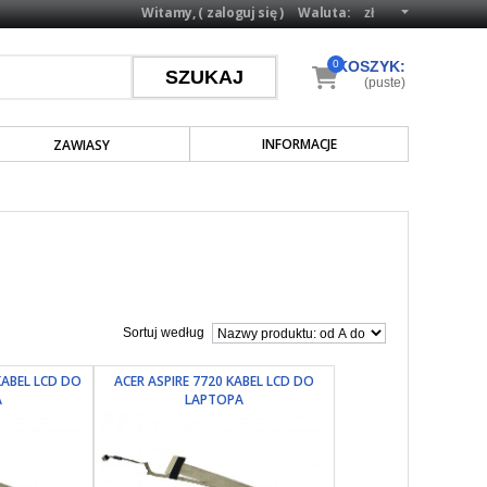
Witamy, (
zaloguj się
)
Waluta:
0
KOSZYK:
(puste)
INFORMACJE
ZAWIASY
Sortuj według
KABEL LCD DO
ACER ASPIRE 7720 KABEL LCD DO
A
LAPTOPA