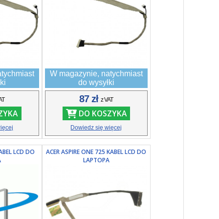
tychmiast
W magazynie, natychmiast
ki
do wysyłki
87 zł
AT
z VAT
ZYKA
DO KOSZYKA
ięcej
Dowiedz się więcej
KABEL LCD DO
ACER ASPIRE ONE 725 KABEL LCD DO
A
LAPTOPA