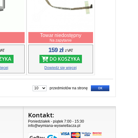
Towar niedostępny
j
Na zapytanie
159 zł
VAT
z VAT
ZYKA
DO KOSZYKA
ięcej
Dowiedz się więcej
przedmiotów na stronę
OK
Kontakt:
Poniedziałek - piątek 7:00 - 15:30
info@wymiana-wyswietlacza.pl