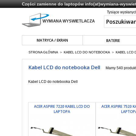
Części zamienne do laptopów
info(at)wymiana-wyswiet
Tysiące wysłany
MATRYCA / EKRAN
BATERIE
STRONA GŁÓWNA
KABEL LCD DO NOTEBOOKA
KABEL LCD
>
>
Kabel LCD do notebooka Dell
Mamy 540 produkt
Kabel LCD do notebooka Dell
ACER ASPIRE 7220 KABEL LCD DO
ACER ASPIRE 7520 
LAPTOPA
LAPTOP