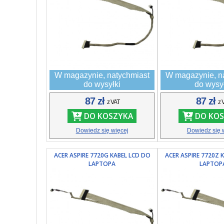
W magazynie, natychmiast
W magazynie, n
do wysyłki
do wysy
87 zł
87 zł
z VAT
z 
DO KOSZYKA
DO KOS
Dowiedz się więcej
Dowiedz się 
ACER ASPIRE 7720G KABEL LCD DO
ACER ASPIRE 7720Z 
LAPTOPA
LAPTOP