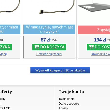
atychmiast
W magazynie, natychmiast
Zapyta
łki
do wysyłki
87 zł
194 zł
VAT
z VAT
z 
ZYKA
DO KOSZYKA
DO KOS
więcej
Dowiedz się więcej
Dowiedz się w
Wyświetl kolejnych
10
artykułów
oferty
Twoje konto
ukty
Twoje konto
i
Dane osobowe
cze LCD
Adresy