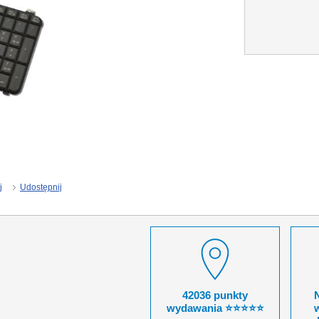
j
Udostępnij
42036 punkty
wydawania ⭐⭐⭐⭐⭐
w