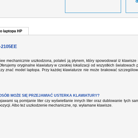
o laptopa HP
-2105EE
05ee mechanicznie uszkodzona, polałeś ją płynem, który spowodował iż klawisze 
ferujemy oryginalne klawiatury w czeskiej lokalizacji od wszystkich światowach 
rczy znać model laptopa. Przy każdej klawiaturze nie może brakować szczególow
POSÓB MOŻE SIĘ PRZEJAWIAĆ USTERKA KLAWIATURY?
jawami są pomijanie liter czy wyświetlanie innych liter oraz dublowanie tych s
pozycji. Albo też uszkodzenie mechaniczne, np. wyłamane klawisze.