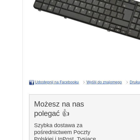
Wyślij do znajomego
Druku
Udostępnij na Facebooku
Możesz na nas
polegać 👍
Szybka dostawa za
pośrednictwem Poczty
Polskiej i InPost. Tysiące