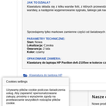
JAK TO DZIAŁA?
Klawiatura składa się z kilku warstw folii, z których prze
warstwy, a następnie wygenerowanie sygnału, takiego jak nac
Sprzedajemy tylko markowe zamienne części od światowych 
PARAMETRY TECHNICZNE:
Stan:
Nowa
Lokalizacja:
Czeska
Gwarancja:
2 lata
Kolor:
czarny
OPAKOWANIE ZAWIERA:
Klawiaturę do laptopa HP Pavilion dv6-2105ee w kolorze 
Klawiatura do laptopa HP
Cookies settings
Używamy plików cookie podczas świadczenia
usług. Aby zapewnić spersonalizowane
Informacje
Nasze 
zakupy, prosimy o wyrażenie zgody na
przetwarzanie wszystkich rodzajów plików
cookie.
Jak kupować?
Nowe prod