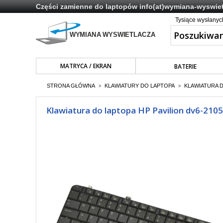
Części zamienne do laptopów
info(at)wymiana-wyswiet
Tysiące wysłany
MATRYCA / EKRAN
BATERIE
STRONA GŁÓWNA
KLAWIATURY DO LAPTOPA
KLAWIATURA 
>
>
Klawiatura do laptopa HP Pavilion dv6-210