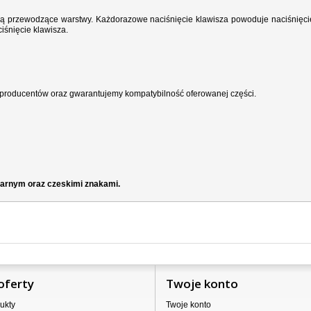
wodzą przewodzące warstwy. Każdorazowe naciśnięcie klawisza powoduje naciśnięci
iśnięcie klawisza.
producentów oraz gwarantujemy kompatybilność oferowanej części.
czarnym oraz czeskimi znakami.
oferty
Twoje konto
ukty
Twoje konto