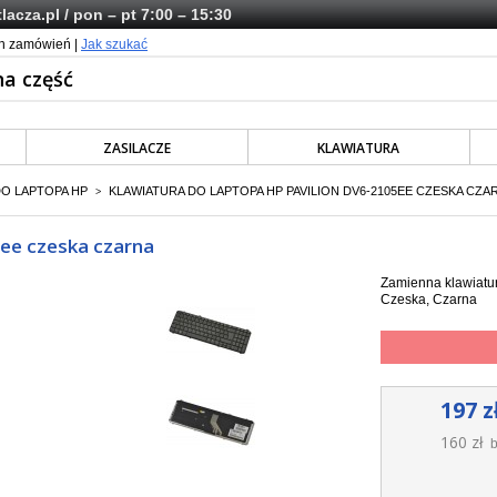
lacza.pl
/ pon – pt 7:00 – 15:30
ch zamówień |
Jak szukać
ZASILACZE
KLAWIATURA
DO LAPTOPA HP
KLAWIATURA DO LAPTOPA HP PAVILION DV6-2105EE CZESKA CZA
>
5ee czeska czarna
Zamienna klawiatur
Czeska, Czarna
197 z
160 zł
b