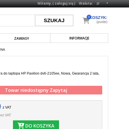
Witamy, (
zaloguj się
)
Waluta:
0
KOSZYK:
(puste)
INFORMACJE
ZAWIASY
RNA
a do laptopa HP Pavilion dv6-2105ee, Nowa, Gwarancja 2 lata,
Towar niedostępny
Zapytaj
ł
z VAT
ez VAT
DO KOSZYKA